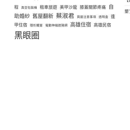
【
自
程
租車旅遊
美甲沙龍
膝蓋關節疼痛
真空包裝機
墾
蔡淑君
助婚紗
舊屋翻新
逢
買屋注意事項
透明盒
高雄住宿
甲住宿
高雄民宿
隱形鐵窗
電動伸縮遮陽網
黑眼圈