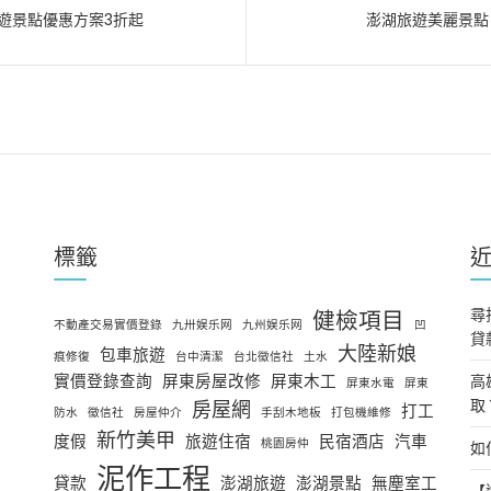
遊景點優惠方案3折起
澎湖旅遊美麗景點
標籤
尋
健檢項目
不動產交易實價登錄
九卅娱乐网
九州娱乐网
凹
貸
大陸新娘
包車旅遊
痕修復
台中清潔
台北徵信社
土水
實價登錄查詢
屏東房屋改修
屏東木工
高
屏東水電
屏東
取
房屋網
打工
防水
徵信社
房屋仲介
手刮木地板
打包機維修
新竹美甲
度假
旅遊住宿
民宿酒店
汽車
桃園房仲
如
泥作工程
貸款
澎湖旅遊
澎湖景點
無塵室工