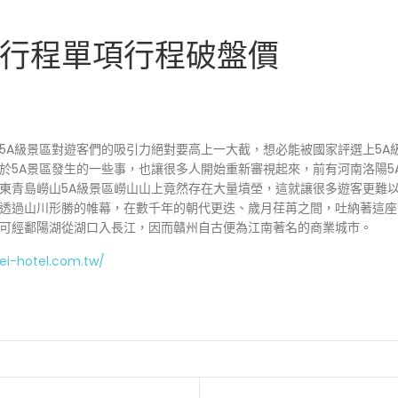
行程單項行程破盤價
5A級景區對遊客們的吸引力絕對要高上一大截，想必能被國家評選上5A
於5A景區發生的一些事，也讓很多人開始重新審視起來，前有河南洛陽5
東青島嶗山5A級景區嶗山山上竟然存在大量墳塋，這就讓很多遊客更難
透過山川形勝的帷幕，在數千年的朝代更迭、歲月荏苒之間，吐納著這座
可經鄱陽湖從湖口入長江，因而贛州自古便為江南著名的商業城市。
ei-hotel.com.tw/