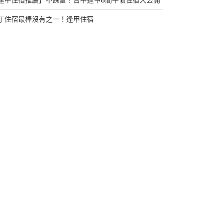
逢甲住宿推薦】不踩雷！台中逢甲8間平價住宿大公開
丁住宿最棒沒有之一！逢甲住宿