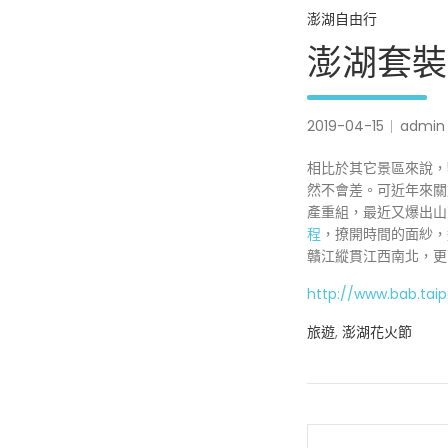
澎湖自由行
澎湖套裝
2019-04-15
admin
相比於其它景區來說，
然不會差。可近年來關
產重組，最近又爆出山
程
，撩開時間的面紗，
贛江縱貫江西南北，更
http://www.bab.taip
旅遊
,
澎湖花火節
文