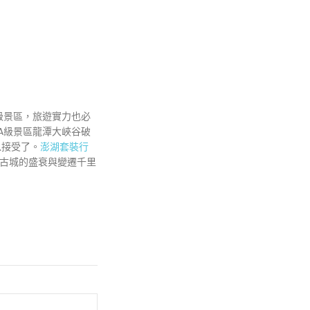
級景區，旅遊實力也必
A級景區龍潭大峽谷破
以接受了。
澎湖套裝行
古城的盛衰與變遷千里