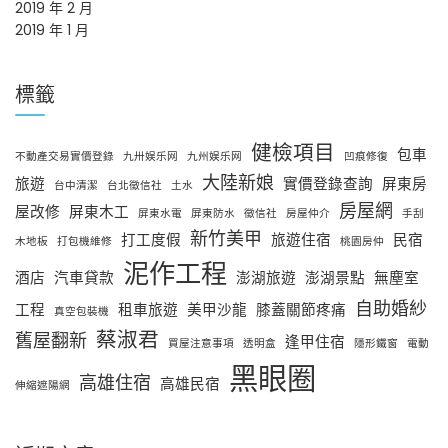
2019 年 2 月
2019 年 1 月
標籤
健檢項目
包車
不動產交易實價登錄
九卅娱乐网
九州娱乐网
凹痕修復
大陸新娘
旅遊
實價登錄查詢
屏東房
台中清潔
台北徵信社
土水
房屋網
屋改修
屏東木工
屏東水電
屏東防水
徵信社
房屋仲介
手刮
新竹美甲
打工度假
旅遊住宿
民宿
木地板
打包機維修
桃園房仲
泥作工程
酒店
汽車貸款
澎湖旅遊
澎湖景點
無塵室
自助婚紗
工程
租車旅遊
美甲沙龍
膝蓋關節疼痛
真空包裝機
蔡淑君
舊屋翻新
逢甲住宿
買屋注意事項
透明盒
隱形鐵窗
電動
黑眼圈
高雄住宿
高雄民宿
伸縮遮陽網