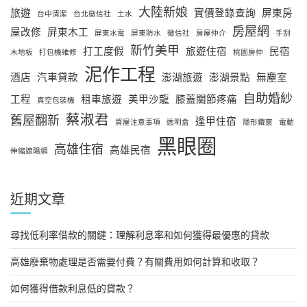
大陸新娘
旅遊
實價登錄查詢
屏東房
台中清潔
台北徵信社
土水
房屋網
屋改修
屏東木工
屏東水電
屏東防水
徵信社
房屋仲介
手刮
新竹美甲
打工度假
旅遊住宿
民宿
木地板
打包機維修
桃園房仲
泥作工程
酒店
汽車貸款
澎湖旅遊
澎湖景點
無塵室
自助婚紗
工程
租車旅遊
美甲沙龍
膝蓋關節疼痛
真空包裝機
蔡淑君
舊屋翻新
逢甲住宿
買屋注意事項
透明盒
隱形鐵窗
電動
黑眼圈
高雄住宿
高雄民宿
伸縮遮陽網
近期文章
尋找低利率借款的關鍵：理解利息率和如何獲得最優惠的貸款
高雄廢棄物處理是否需要付費？有關費用如何計算和收取？
如何獲得借款利息低的貸款？