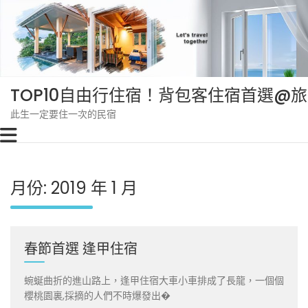
Skip
to
content
TOP10自由行住宿！背包客住宿首選@
此生一定要住一次的民宿
月份:
2019 年 1 月
春節首選 逢甲住宿
蜿蜒曲折的進山路上，逢甲住宿大車小車排成了長龍，一個個
櫻桃園裏,採摘的人們不時爆發出�