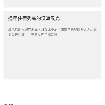
逢甲住宿秀麗的濱海風光
金色的陽光灑向海面，身穿比基尼、頭戴傳統發飾的非洲少女
側臥在沙灘上。在９０後台灣姑娘