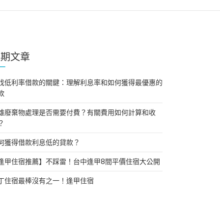
近期文章
找低利率借款的關鍵：理解利息率和如何獲得最優惠的
款
雄廢棄物處理是否需要付費？有關費用如何計算和收
？
何獲得借款利息低的貸款？
逢甲住宿推薦】不踩雷！台中逢甲8間平價住宿大公開
丁住宿最棒沒有之一！逢甲住宿