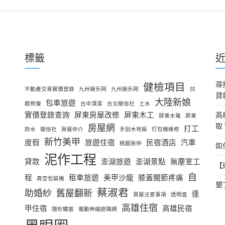
標籤
尋
健檢項目
不動產交易實價登錄
九卅娱乐网
九州娱乐网
凹
貸
大陸新娘
包車旅遊
痕修復
台中清潔
台北徵信社
土水
實價登錄查詢
屏東房屋改修
屏東木工
高
屏東水電
屏東
取
房屋網
打工
防水
徵信社
房屋仲介
手刮木地板
打包機維修
新竹美甲
度假
旅遊住宿
民宿酒店
汽車
桃園房仲
如
泥作工程
貸款
澎湖旅遊
澎湖景點
無塵室工
【
自
程
租車旅遊
美甲沙龍
膝蓋關節疼痛
真空包裝機
墾
蔡淑君
助婚紗
舊屋翻新
逢
買屋注意事項
透明盒
高雄住宿
甲住宿
高雄民宿
隱形鐵窗
電動伸縮遮陽網