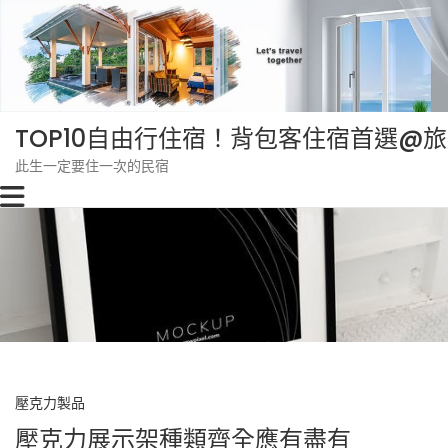
Skip
to
content
TOP10自由行住宿！背包客住宿首選@
此生一定要住一次的民宿
壓克力製品
壓克力展示架種類齊全應有盡有