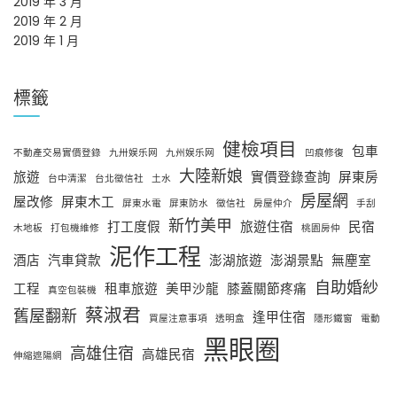
2019 年 3 月
2019 年 2 月
2019 年 1 月
標籤
健檢項目
包車
不動產交易實價登錄
九卅娱乐网
九州娱乐网
凹痕修復
大陸新娘
旅遊
實價登錄查詢
屏東房
台中清潔
台北徵信社
土水
房屋網
屋改修
屏東木工
屏東水電
屏東防水
徵信社
房屋仲介
手刮
新竹美甲
打工度假
旅遊住宿
民宿
木地板
打包機維修
桃園房仲
泥作工程
酒店
汽車貸款
澎湖旅遊
澎湖景點
無塵室
自助婚紗
工程
租車旅遊
美甲沙龍
膝蓋關節疼痛
真空包裝機
蔡淑君
舊屋翻新
逢甲住宿
買屋注意事項
透明盒
隱形鐵窗
電動
黑眼圈
高雄住宿
高雄民宿
伸縮遮陽網