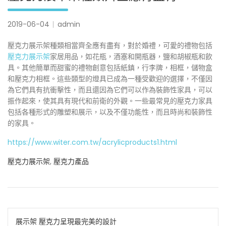
2019-06-04
admin
壓克力展示架種類相當齊全應有盡有，對於婚禮，可愛的禮物包括
壓克力展示架
家居用品，如花瓶，酒塞和開瓶器，鹽和胡椒瓶和飲
具。其他簡單而甜蜜的禮物創意包括紙鎮，行李牌，相框，儲物盒
和壓克力相框。這些類型的燈具已成為一種受歡迎的選擇，不僅因
為它們具有抗衝擊性，而且還因為它們可以作為裝飾性家具，可以
振作起來，使其具有現代和前衛的外觀。一些最常見的壓克力家具
包括各種形式的雕塑和展示，以及不僅功能性，而且時尚和裝飾性
的家具。
https://www.witer.com.tw/acrylicproducts1.html
壓克力展示架
,
壓克力產品
文
展示架 壓克力呈現最完美的設計