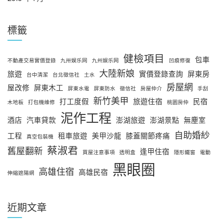
標籤
健檢項目
包車
不動產交易實價登錄
九卅娱乐网
九州娱乐网
凹痕修復
大陸新娘
旅遊
實價登錄查詢
屏東房
台中清潔
台北徵信社
土水
房屋網
屋改修
屏東木工
屏東水電
屏東防水
徵信社
房屋仲介
手刮
新竹美甲
打工度假
旅遊住宿
民宿
木地板
打包機維修
桃園房仲
泥作工程
酒店
汽車貸款
澎湖旅遊
澎湖景點
無塵室
自助婚紗
工程
租車旅遊
美甲沙龍
膝蓋關節疼痛
真空包裝機
蔡淑君
舊屋翻新
逢甲住宿
買屋注意事項
透明盒
隱形鐵窗
電動
黑眼圈
高雄住宿
高雄民宿
伸縮遮陽網
近期文章