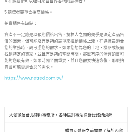
4.在線技術可以吸引來自世界各地的競標者。
5.競標者競爭會抬高價格。
拍賣銷售有缺點：
資產不一定總是以預期價格出售。投標人之間的競爭是決定產品售
價的因素，但可能沒有足夠的競爭來推動價格上漲。在選擇最適合
您的業務時，請考慮您的需求。如果您想為您的土地，機器或設備
找到特定的買家，並且有足夠的空閒時間，那麼有序的清算銷售可
能對您最有效。如果時間至關重要，並且您需要快速恢復，那麼拍
賣會可能更適合您的需求。
https://www.netred.com.tw/
文
大愛徵信台北律師事務所，各種民刑事法律訴訟諮詢調解
章
購買助聽器之前需要了解的內容