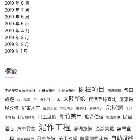
2019 年 8 月
2019 年 7 月
2019 年 6 月
2019 年 5 月
2019 年 4 月
2019 年 3 月
2019 年 2 月
2019 年 1 月
標籤
健檢項目
包車
不動產交易實價登錄
九卅娱乐网
九州娱乐网
凹痕修復
大陸新娘
旅遊
實價登錄查詢
屏東房
台中清潔
台北徵信社
土水
房屋網
屋改修
屏東木工
屏東水電
屏東防水
徵信社
房屋仲介
手刮
新竹美甲
打工度假
旅遊住宿
民宿
木地板
打包機維修
桃園房仲
泥作工程
酒店
汽車貸款
澎湖旅遊
澎湖景點
無塵室
自助婚紗
工程
租車旅遊
美甲沙龍
膝蓋關節疼痛
真空包裝機