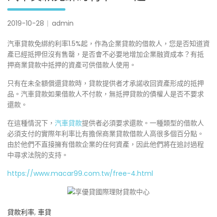
2019-10-28
admin
汽車貸款免綁約利率1.5%起，作為企業貸款的借款人，您是否知道資
產已經抵押但沒有售罄，是否會不必要地增加企業融資成本？有抵
押商業貸款中抵押的資產可供借款人使用。
只有在未全額償還貸款時，貸款提供者才承諾收回資產形成的抵押
品。汽車貸款如果借款人不付款，無抵押貸款的債權人是否不要求
還款。
在這種情況下，
汽車貸款
提供者必須要求還款。一種類型的借款人
必須支付的實際年利率比有擔保商業貸款借款人高很多個百分點。
由於他們不直接擁有借款企業的任何資產，因此他們將在追討過程
中尋求法院的支持。
https://www.macar99.com.tw/free-4.html
貸款利率
,
車貸