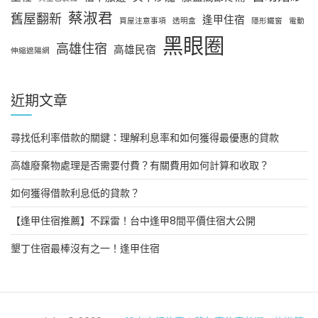
蔡淑君
舊屋翻新
逢甲住宿
買屋注意事項
透明盒
隱形鐵窗
電動
黑眼圈
高雄住宿
高雄民宿
伸縮遮陽網
近期文章
尋找低利率借款的關鍵：理解利息率和如何獲得最優惠的貸款
高雄廢棄物處理是否需要付費？有關費用如何計算和收取？
如何獲得借款利息低的貸款？
【逢甲住宿推薦】不踩雷！台中逢甲8間平價住宿大公開
墾丁住宿最棒沒有之一！逢甲住宿