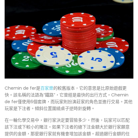
Chemin de fer是
百家樂
的較舊版本，它的意思是比原始遊戲更
快。該名稱的法語為“鐵路”，它曾經是最快的出行方式。Chemin
de fer僅使用6個套牌，而玩家則扮演莊家的角色並進行交易。其他
玩家是下注者。傾斜位置圍繞桌子逆時針旋轉。
在一輪化學交易中，銀行家決定要冒險多少。然後，玩家可以匹配
該下注或下較小的賭注。如果下注者的總下注金額大於銀行家願意
提供的金額，那麼銀行家就有機會增加該金額。超過銀行金額的任