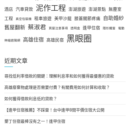
泥作工程
酒店
汽車貸款
澎湖旅遊
澎湖景點
無塵室
自助婚紗
工程
租車旅遊
美甲沙龍
膝蓋關節疼痛
真空包裝機
蔡淑君
舊屋翻新
逢甲住宿
買屋注意事項
透明盒
隱形鐵窗
電動
黑眼圈
高雄住宿
高雄民宿
伸縮遮陽網
近期文章
尋找低利率借款的關鍵：理解利息率和如何獲得最優惠的貸款
高雄廢棄物處理是否需要付費？有關費用如何計算和收取？
如何獲得借款利息低的貸款？
【逢甲住宿推薦】不踩雷！台中逢甲8間平價住宿大公開
墾丁住宿最棒沒有之一！逢甲住宿