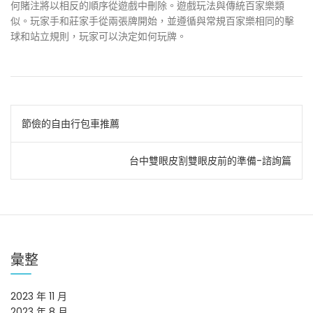
何賭注將以相反的順序從遊戲中刪除。遊戲玩法與傳統百家樂類
似。玩家手和莊家手從兩張牌開始，並遵循與常規百家樂相同的擊
球和站立規則，玩家可以決定如何玩牌。
文
節儉的自由行包車推薦
章
台中雙眼皮割雙眼皮前的準備-諮詢篇
導
覽
彙整
2023 年 11 月
2023 年 8 月