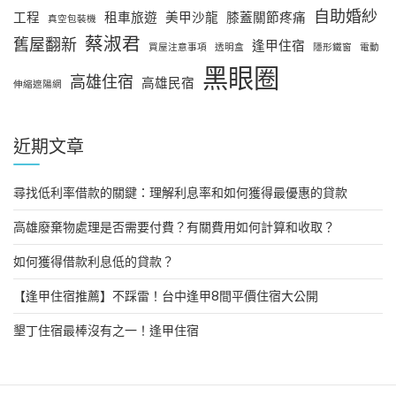
自助婚紗
工程
租車旅遊
美甲沙龍
膝蓋關節疼痛
真空包裝機
蔡淑君
舊屋翻新
逢甲住宿
買屋注意事項
透明盒
隱形鐵窗
電動
黑眼圈
高雄住宿
高雄民宿
伸縮遮陽網
近期文章
尋找低利率借款的關鍵：理解利息率和如何獲得最優惠的貸款
高雄廢棄物處理是否需要付費？有關費用如何計算和收取？
如何獲得借款利息低的貸款？
【逢甲住宿推薦】不踩雷！台中逢甲8間平價住宿大公開
墾丁住宿最棒沒有之一！逢甲住宿