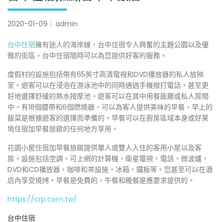
2020-01-09
admin
台中住宿
擁有迷人的海岸線，台中住宿令人興奮的主題公園以及優
雅的街區，台中住宿隨時可以為您提供好客的服務。
度假村的設施包括帶有65英寸高清電視和DVD播放器的私人放映
室。遊客可以在浸泡在游泳池中的同時通過手機撥打電話，甚至更
好地選擇舒緩的熱水按摩池。遊客可以在其中用餐飯廳或私人房間
中，有18個腰帶和6個燃燒器，可以為客人提供美味的早餐，早上的
飯菜是根據遊客的選擇而準備的。早餐可以在廚房區域本身或好萊
塢住宿加早餐旅館的任何地方享用，
花園小屋住宿加早餐旅館提供單人或雙人入住的客用小屋以及客
房。設施包括空調，可上網的計算機，衛星電視，電話，微波爐，
DVD和CD播放器，咖啡和茶設施，冰箱，鐵板等。您甚至可以在酒
店內享受燒烤。早餐是免費的，午餐和晚餐是應要求提供的。
https://crp.com.tw/
台中住宿