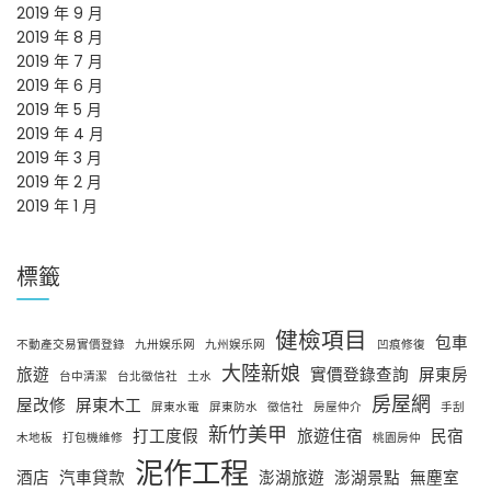
2019 年 9 月
2019 年 8 月
2019 年 7 月
2019 年 6 月
2019 年 5 月
2019 年 4 月
2019 年 3 月
2019 年 2 月
2019 年 1 月
標籤
健檢項目
包車
不動產交易實價登錄
九卅娱乐网
九州娱乐网
凹痕修復
大陸新娘
旅遊
實價登錄查詢
屏東房
台中清潔
台北徵信社
土水
房屋網
屋改修
屏東木工
屏東水電
屏東防水
徵信社
房屋仲介
手刮
新竹美甲
打工度假
旅遊住宿
民宿
木地板
打包機維修
桃園房仲
泥作工程
酒店
汽車貸款
澎湖旅遊
澎湖景點
無塵室