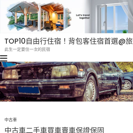
Skip
to
content
TOP10自由行住宿！背包客住宿首選@
此生一定要住一次的民宿
中古車
中古車二手車買車賣車保證保固