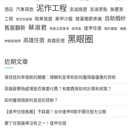
泥作工程
酒店
汽車貸款
澎湖旅遊
澎湖景點
無塵室
自助婚紗
工程
租車旅遊
美甲沙龍
膝蓋關節疼痛
真空包裝機
蔡淑君
舊屋翻新
逢甲住宿
買屋注意事項
透明盒
隱形鐵窗
電動
黑眼圈
高雄住宿
高雄民宿
伸縮遮陽網
近期文章
尋找低利率借款的關鍵：理解利息率和如何獲得最優惠的貸款
高雄廢棄物處理是否需要付費？有關費用如何計算和收取？
如何獲得借款利息低的貸款？
【逢甲住宿推薦】不踩雷！台中逢甲8間平價住宿大公開
墾丁住宿最棒沒有之一！逢甲住宿