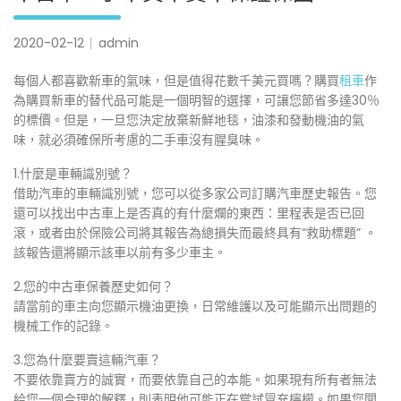
2020-02-12
admin
每個人都喜歡新車的氣味，但是值得花數千美元買嗎？購買
租車
作
為購買新車的替代品可能是一個明智的選擇，可讓您節省多達30％
的標價。但是，一旦您決定放棄新鮮地毯，油漆和發動機油的氣
味，就必須確保所考慮的二手車沒有腥臭味。
1.什麼是車輛識別號？
借助汽車的車輛識別號，您可以從多家公司訂購汽車歷史報告。您
還可以找出中古車上是否真的有什麼爛的東西：里程表是否已回
滾，或者由於保險公司將其報告為總損失而最終具有“救助標題” 。
該報告還將顯示該車以前有多少車主。
2.您的中古車保養歷史如何？
請當前的車主向您顯示機油更換，日常維護以及可能顯示出問題的
機械工作的記錄。
3.您為什麼要賣這輛汽車？
不要依靠賣方的誠實，而要依靠自己的本能。如果現有所有者無法
給您一個合理的解釋，則表明他可能正在嘗試冒充檸檬。如果您聞