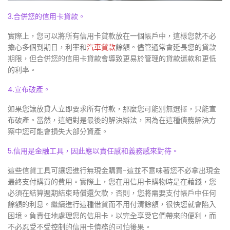
3.合併您的信用卡貸款。
實際上，您可以將所有信用卡貸款放在一個帳戶中，這樣您就不必
擔心多個到期日，利率和
汽車貸款
餘額。儘管通常會延長您的貸款
期限，但合併您的信用卡貸款會導致更易於管理的貸款還款和更低
的利率。
4.宣布破產。
如果您讓放貸人立即要求所有付款，那麼您可能別無選擇，只能宣
布破產。當然，這絕對是最後的解決辦法，因為在這種債務解決方
案中您可能會損失大部分資產。
5.信用是金融工具，因此應以責任感和義務感來對待。
這些信貸工具可讓您進行無現金購買-這並不意味著您不必拿出現金
最終支付購買的費用。實際上，您在用信用卡購物時是在藉錢，您
必須在結算週期結束時償還欠款，否則，您將需要支付帳戶中任何
餘額的利息。繼續進行這種借貸而不用付清餘額，很快您就會陷入
困境。負責任地處理您的信用卡，以完全享受它們帶來的便利，而
不必忍受不受控制的信用卡債務的可怕後果。