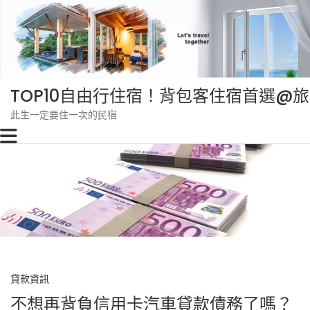
Skip
to
content
TOP10自由行住宿！背包客住宿首選@
此生一定要住一次的民宿
貸款資訊
不想再背負信用卡汽車貸款債務了嗎？