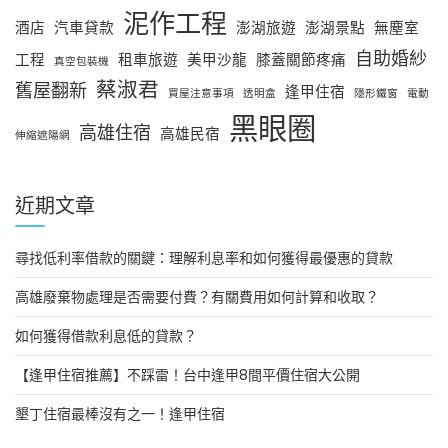
泥作工程
酒店
汽車貸款
澎湖旅遊
澎湖景點
無塵室
自助婚紗
工程
租車旅遊
美甲沙龍
膝蓋關節疼痛
真空包裝機
蔡淑君
舊屋翻新
逢甲住宿
買屋注意事項
透明盒
隱形鐵窗
電動
黑眼圈
高雄住宿
高雄民宿
伸縮遮陽網
近期文章
尋找低利率借款的關鍵：理解利息率和如何獲得最優惠的貸款
高雄廢棄物處理是否需要付費？有關費用如何計算和收取？
如何獲得借款利息低的貸款？
【逢甲住宿推薦】不踩雷！台中逢甲8間平價住宿大公開
墾丁住宿最棒沒有之一！逢甲住宿