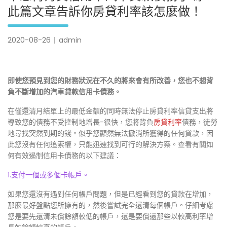
此篇文章告訴你房貸利率該怎麼做！
2020-08-26
admin
即使您預見到您的財務狀況在不久的將來會有所改善，您也不想背
負不斷增加的汽車貸款信用卡債務。
在僅還清月結單上的最低金額的同時無法停止房貸利率信貸支出將
導致您的債務不受控制地增長-很快，您將背負
房貸利率
債務，徒勞
地尋找突然到期的錢。似乎您顯然無法撤消所獲得的任何貸款，因
此您沒有任何追索權，只能迅速找到可行的解決方案。查看有關如
何有效遏制信用卡債務的以下建議：
1.支付一個或多個卡帳戶。
如果您還沒有遇到任何帳戶問題，但是已經看到您的貸款在增加，
那麼最好盤點您所擁有的，然後嘗試完全還清每個帳戶。仔細考慮
您是要先還清未償餘額較低的帳戶，還是要償還那些以較高利率增