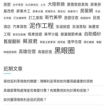
大陸新娘
旅遊
實價登錄查詢
屏東房
台中清潔
台北徵信社
土水
房屋網
屋改修
屏東木工
屏東水電
屏東防水
徵信社
房屋仲介
手刮
新竹美甲
打工度假
旅遊住宿
民宿
木地板
打包機維修
桃園房仲
泥作工程
酒店
汽車貸款
澎湖旅遊
澎湖景點
無塵室
自助婚紗
工程
租車旅遊
美甲沙龍
膝蓋關節疼痛
真空包裝機
蔡淑君
舊屋翻新
逢甲住宿
買屋注意事項
透明盒
隱形鐵窗
電動
黑眼圈
高雄住宿
高雄民宿
伸縮遮陽網
近期文章
尋找低利率借款的關鍵：理解利息率和如何獲得最優惠的貸款
高雄廢棄物處理是否需要付費？有關費用如何計算和收取？
如何獲得借款利息低的貸款？