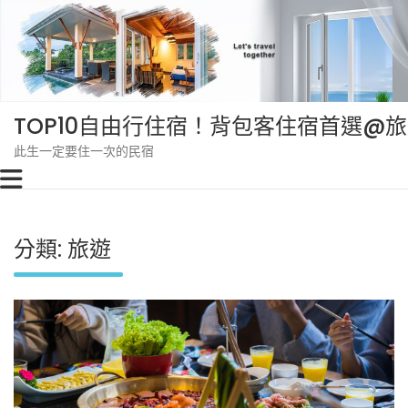
Skip
to
content
TOP10自由行住宿！背包客住宿首選@
此生一定要住一次的民宿
分類:
旅遊