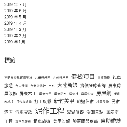
2019 年 7 月
2019 年 6 月
2019 年 5 月
2019 年 4 月
2019 年 3 月
2019 年 2 月
2019 年 1 月
標籤
健檢項目
包車
不動產交易實價登錄
九卅娱乐网
九州娱乐网
凹痕修復
大陸新娘
旅遊
實價登錄查詢
屏東房
台中清潔
台北徵信社
土水
房屋網
屋改修
屏東木工
屏東水電
屏東防水
徵信社
房屋仲介
手刮
新竹美甲
打工度假
旅遊住宿
民宿
木地板
打包機維修
桃園房仲
泥作工程
酒店
汽車貸款
澎湖旅遊
澎湖景點
無塵室
自助婚紗
工程
租車旅遊
美甲沙龍
膝蓋關節疼痛
真空包裝機