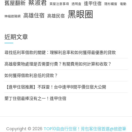
蔡淑君
舊屋翻新
逢甲住宿
買屋注意事項
透明盒
隱形鐵窗
電動
黑眼圈
高雄住宿
高雄民宿
伸縮遮陽網
近期文章
尋找低利率借款的關鍵：理解利息率和如何獲得最優惠的貸款
高雄廢棄物處理是否需要付費？有關費用如何計算和收取？
如何獲得借款利息低的貸款？
【逢甲住宿推薦】不踩雷！台中逢甲8間平價住宿大公開
墾丁住宿最棒沒有之一！逢甲住宿
Copyright © 2026
TOP10自由行住宿！背包客住宿首選@旅遊筆