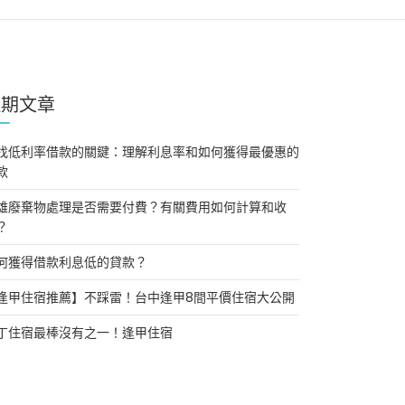
近期文章
找低利率借款的關鍵：理解利息率和如何獲得最優惠的
款
雄廢棄物處理是否需要付費？有關費用如何計算和收
？
何獲得借款利息低的貸款？
逢甲住宿推薦】不踩雷！台中逢甲8間平價住宿大公開
丁住宿最棒沒有之一！逢甲住宿