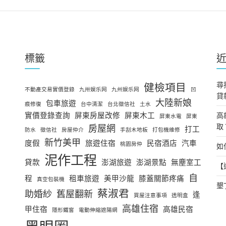
標籤
尋
健檢項目
不動產交易實價登錄
九卅娱乐网
九州娱乐网
凹
貸
大陸新娘
包車旅遊
痕修復
台中清潔
台北徵信社
土水
實價登錄查詢
屏東房屋改修
屏東木工
高
屏東水電
屏東
取
房屋網
打工
防水
徵信社
房屋仲介
手刮木地板
打包機維修
新竹美甲
度假
旅遊住宿
民宿酒店
汽車
桃園房仲
如
泥作工程
貸款
澎湖旅遊
澎湖景點
無塵室工
【
自
程
租車旅遊
美甲沙龍
膝蓋關節疼痛
真空包裝機
墾
蔡淑君
助婚紗
舊屋翻新
逢
買屋注意事項
透明盒
高雄住宿
甲住宿
高雄民宿
隱形鐵窗
電動伸縮遮陽網