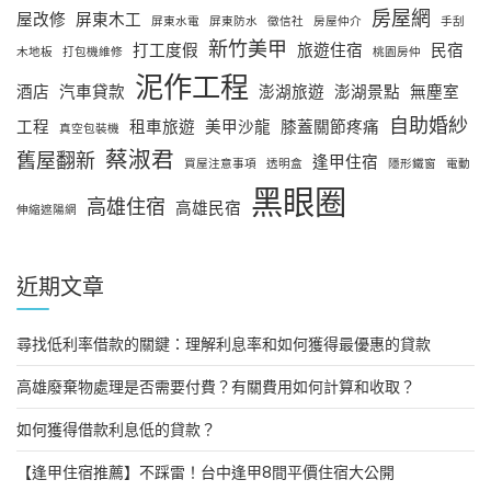
房屋網
屋改修
屏東木工
屏東水電
屏東防水
徵信社
房屋仲介
手刮
新竹美甲
打工度假
旅遊住宿
民宿
木地板
打包機維修
桃園房仲
泥作工程
酒店
汽車貸款
澎湖旅遊
澎湖景點
無塵室
自助婚紗
工程
租車旅遊
美甲沙龍
膝蓋關節疼痛
真空包裝機
蔡淑君
舊屋翻新
逢甲住宿
買屋注意事項
透明盒
隱形鐵窗
電動
黑眼圈
高雄住宿
高雄民宿
伸縮遮陽網
近期文章
尋找低利率借款的關鍵：理解利息率和如何獲得最優惠的貸款
高雄廢棄物處理是否需要付費？有關費用如何計算和收取？
如何獲得借款利息低的貸款？
【逢甲住宿推薦】不踩雷！台中逢甲8間平價住宿大公開