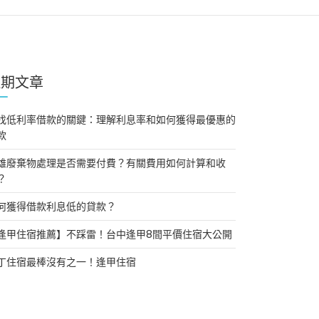
近期文章
找低利率借款的關鍵：理解利息率和如何獲得最優惠的
款
雄廢棄物處理是否需要付費？有關費用如何計算和收
？
何獲得借款利息低的貸款？
逢甲住宿推薦】不踩雷！台中逢甲8間平價住宿大公開
丁住宿最棒沒有之一！逢甲住宿