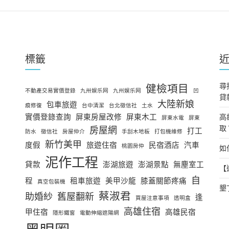
標籤
尋
健檢項目
不動產交易實價登錄
九卅娱乐网
九州娱乐网
凹
貸
大陸新娘
包車旅遊
痕修復
台中清潔
台北徵信社
土水
實價登錄查詢
屏東房屋改修
屏東木工
高
屏東水電
屏東
取
房屋網
打工
防水
徵信社
房屋仲介
手刮木地板
打包機維修
新竹美甲
度假
旅遊住宿
民宿酒店
汽車
桃園房仲
如
泥作工程
貸款
澎湖旅遊
澎湖景點
無塵室工
【
自
程
租車旅遊
美甲沙龍
膝蓋關節疼痛
真空包裝機
墾
蔡淑君
助婚紗
舊屋翻新
逢
買屋注意事項
透明盒
高雄住宿
甲住宿
高雄民宿
隱形鐵窗
電動伸縮遮陽網