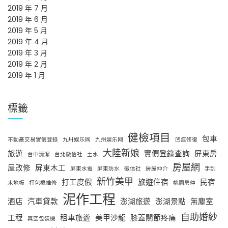
2019 年 7 月
2019 年 6 月
2019 年 5 月
2019 年 4 月
2019 年 3 月
2019 年 2 月
2019 年 1 月
標籤
健檢項目
包車
不動產交易實價登錄
九卅娱乐网
九州娱乐网
凹痕修復
大陸新娘
旅遊
實價登錄查詢
屏東房
台中清潔
台北徵信社
土水
房屋網
屋改修
屏東木工
屏東水電
屏東防水
徵信社
房屋仲介
手刮
新竹美甲
打工度假
旅遊住宿
民宿
木地板
打包機維修
桃園房仲
泥作工程
酒店
汽車貸款
澎湖旅遊
澎湖景點
無塵室
自助婚紗
工程
租車旅遊
美甲沙龍
膝蓋關節疼痛
真空包裝機