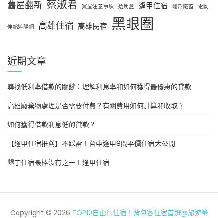
蔡淑君
舊屋翻新
逢甲住宿
買屋注意事項
透明盒
隱形鐵窗
電動
黑眼圈
高雄住宿
高雄民宿
伸縮遮陽網
近期文章
尋找低利率借款的關鍵：理解利息率和如何獲得最優惠的貸款
高雄廢棄物處理是否需要付費？有關費用如何計算和收取？
如何獲得借款利息低的貸款？
【逢甲住宿推薦】不踩雷！台中逢甲8間平價住宿大公開
墾丁住宿最棒沒有之一！逢甲住宿
Copyright © 2026
TOP10自由行住宿！背包客住宿首選@旅遊筆