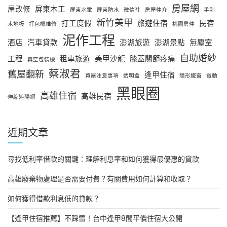
房屋網
屋改修
屏東木工
屏東水電
屏東防水
徵信社
房屋仲介
手刮
新竹美甲
打工度假
旅遊住宿
民宿
木地板
打包機維修
桃園房仲
泥作工程
酒店
汽車貸款
澎湖旅遊
澎湖景點
無塵室
自助婚紗
工程
租車旅遊
美甲沙龍
膝蓋關節疼痛
真空包裝機
蔡淑君
舊屋翻新
逢甲住宿
買屋注意事項
透明盒
隱形鐵窗
電動
黑眼圈
高雄住宿
高雄民宿
伸縮遮陽網
近期文章
尋找低利率借款的關鍵：理解利息率和如何獲得最優惠的貸款
高雄廢棄物處理是否需要付費？有關費用如何計算和收取？
如何獲得借款利息低的貸款？
【逢甲住宿推薦】不踩雷！台中逢甲8間平價住宿大公開