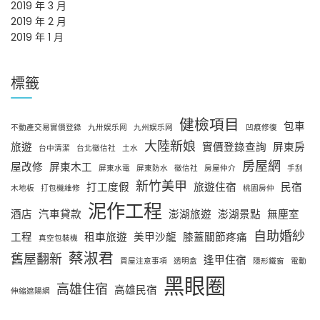
2019 年 3 月
2019 年 2 月
2019 年 1 月
標籤
健檢項目
包車
不動產交易實價登錄
九卅娱乐网
九州娱乐网
凹痕修復
大陸新娘
旅遊
實價登錄查詢
屏東房
台中清潔
台北徵信社
土水
房屋網
屋改修
屏東木工
屏東水電
屏東防水
徵信社
房屋仲介
手刮
新竹美甲
打工度假
旅遊住宿
民宿
木地板
打包機維修
桃園房仲
泥作工程
酒店
汽車貸款
澎湖旅遊
澎湖景點
無塵室
自助婚紗
工程
租車旅遊
美甲沙龍
膝蓋關節疼痛
真空包裝機
蔡淑君
舊屋翻新
逢甲住宿
買屋注意事項
透明盒
隱形鐵窗
電動
黑眼圈
高雄住宿
高雄民宿
伸縮遮陽網