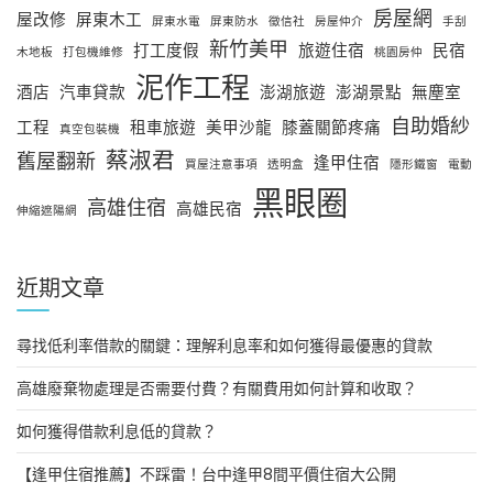
房屋網
屋改修
屏東木工
屏東水電
屏東防水
徵信社
房屋仲介
手刮
新竹美甲
打工度假
旅遊住宿
民宿
木地板
打包機維修
桃園房仲
泥作工程
酒店
汽車貸款
澎湖旅遊
澎湖景點
無塵室
自助婚紗
工程
租車旅遊
美甲沙龍
膝蓋關節疼痛
真空包裝機
蔡淑君
舊屋翻新
逢甲住宿
買屋注意事項
透明盒
隱形鐵窗
電動
黑眼圈
高雄住宿
高雄民宿
伸縮遮陽網
近期文章
尋找低利率借款的關鍵：理解利息率和如何獲得最優惠的貸款
高雄廢棄物處理是否需要付費？有關費用如何計算和收取？
如何獲得借款利息低的貸款？
【逢甲住宿推薦】不踩雷！台中逢甲8間平價住宿大公開