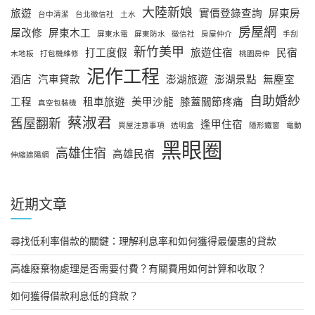
大陸新娘
旅遊
實價登錄查詢
屏東房
台中清潔
台北徵信社
土水
房屋網
屋改修
屏東木工
屏東水電
屏東防水
徵信社
房屋仲介
手刮
新竹美甲
打工度假
旅遊住宿
民宿
木地板
打包機維修
桃園房仲
泥作工程
酒店
汽車貸款
澎湖旅遊
澎湖景點
無塵室
自助婚紗
工程
租車旅遊
美甲沙龍
膝蓋關節疼痛
真空包裝機
蔡淑君
舊屋翻新
逢甲住宿
買屋注意事項
透明盒
隱形鐵窗
電動
黑眼圈
高雄住宿
高雄民宿
伸縮遮陽網
近期文章
尋找低利率借款的關鍵：理解利息率和如何獲得最優惠的貸款
高雄廢棄物處理是否需要付費？有關費用如何計算和收取？
如何獲得借款利息低的貸款？