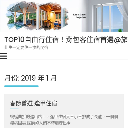
Skip
to
content
TOP10自由行住宿！背包客住宿首選@
此生一定要住一次的民宿
月份:
2019 年 1 月
春節首選 逢甲住宿
蜿蜒曲折的進山路上，逢甲住宿大車小車排成了長龍，一個個
櫻桃園裏,採摘的人們不時爆發出�