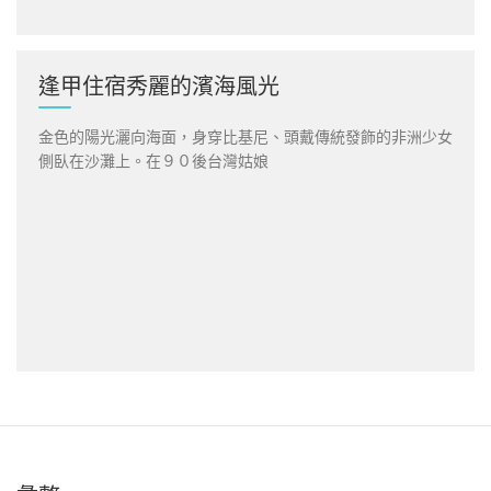
逢甲住宿秀麗的濱海風光
金色的陽光灑向海面，身穿比基尼、頭戴傳統發飾的非洲少女
側臥在沙灘上。在９０後台灣姑娘