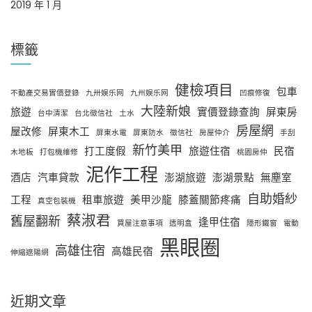
2019 年 1 月
標籤
健檢項目
包車
不動產交易實價登錄
九卅娱乐网
九州娱乐网
凹痕修復
大陸新娘
旅遊
實價登錄查詢
屏東房
台中清潔
台北徵信社
土水
房屋網
屋改修
屏東木工
屏東水電
屏東防水
徵信社
房屋仲介
手刮
新竹美甲
打工度假
旅遊住宿
民宿
木地板
打包機維修
桃園房仲
泥作工程
酒店
汽車貸款
澎湖旅遊
澎湖景點
無塵室
自助婚紗
工程
租車旅遊
美甲沙龍
膝蓋關節疼痛
真空包裝機
蔡淑君
舊屋翻新
逢甲住宿
買屋注意事項
透明盒
隱形鐵窗
電動
黑眼圈
高雄住宿
高雄民宿
伸縮遮陽網
近期文章