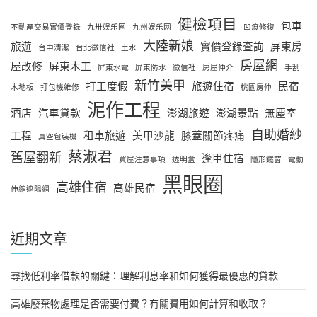
健檢項目
包車
不動產交易實價登錄
九卅娱乐网
九州娱乐网
凹痕修復
大陸新娘
旅遊
實價登錄查詢
屏東房
台中清潔
台北徵信社
土水
房屋網
屋改修
屏東木工
屏東水電
屏東防水
徵信社
房屋仲介
手刮
新竹美甲
打工度假
旅遊住宿
民宿
木地板
打包機維修
桃園房仲
泥作工程
酒店
汽車貸款
澎湖旅遊
澎湖景點
無塵室
自助婚紗
工程
租車旅遊
美甲沙龍
膝蓋關節疼痛
真空包裝機
蔡淑君
舊屋翻新
逢甲住宿
買屋注意事項
透明盒
隱形鐵窗
電動
黑眼圈
高雄住宿
高雄民宿
伸縮遮陽網
近期文章
尋找低利率借款的關鍵：理解利息率和如何獲得最優惠的貸款
高雄廢棄物處理是否需要付費？有關費用如何計算和收取？