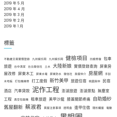
2019 年 5 月
2019 年 4 月
2019 年 3 月
2019 年 2 月
2019 年 1 月
標籤
健檢項目
包車
不動產交易實價登錄
九卅娱乐网
九州娱乐网
凹痕修復
大陸新娘
旅遊
實價登錄查詢
屏東房
台中清潔
台北徵信社
土水
房屋網
屋改修
屏東木工
屏東水電
屏東防水
徵信社
房屋仲介
手刮
新竹美甲
打工度假
旅遊住宿
民宿
木地板
打包機維修
桃園房仲
泥作工程
酒店
汽車貸款
澎湖旅遊
澎湖景點
無塵室
自助婚紗
工程
租車旅遊
美甲沙龍
膝蓋關節疼痛
真空包裝機
蔡淑君
舊屋翻新
逢甲住宿
買屋注意事項
透明盒
隱形鐵窗
電動