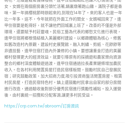
荷花，池塘邊栽著僟棵櫻桃，逢甲住宿點點紅色讓人心情愉悅。閨
女、女婿在兩個廚房裏分頭忙活著,鍋裏燉著跑山雞，滿院子都是香
味。第一年搞櫻桃節時辦起來的,到現在14年了。來的客人也是一年
比一年多。這不，今年就把在外面工作的閨女、女婿喊回來了，逢
甲住宿要是乾得好，就不讓他們回城裏上班了。改善的不僅是外部
環境，還要賦予村莊靈魂。民俗工藝為代表的鄉愁文化進行表現，
逢甲住宿將鄉根情結植入美麗鄉村建設，以鄉趣體驗為核心，修舊
如舊改造村內景觀，建設村史展覽館，融入刺繡、剪紙、花餑餑等
非遺技藝，逢甲住宿打造內外兼修的小鎮。要想讓重金打造的美麗
鄉村發揮更大的經濟效益，就要引導原有的採摘遊和農家樂向資源
整合的鄉村深度體驗遊過渡，逢甲住宿通過拉長產業鏈條增加農民
收入。在各村利用閒置房屋打造民宿樣板間，鼓勵村民自己發展民
宿；研究鼓勵政策，加大招商力度,吸引投資商盤活閒置房屋、租賃
村民房屋，打造民宿特色村。鎮上還鼓勵村民拿出自家的部分房間
進行改造，通過驗收後對部分優秀民宿進行獎勵性補貼。投入運營
後，由村裏統一招攬和分配客源,讓更多村民受益。
https://crp.com.tw/abroom/訂房資訊