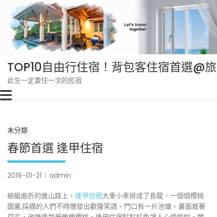
Skip
to
content
TOP10自由行住宿！背包客住宿首選@
此生一定要住一次的民宿
未分類
春節首選 逢甲住宿
2019-01-21
admin
蜿蜒曲折的進山路上，
逢甲住宿
大車小車排成了長龍，一個個櫻桃
園裏,採摘的人們不時爆發出歡聲笑語。門口有一片池塘，裏面栽著