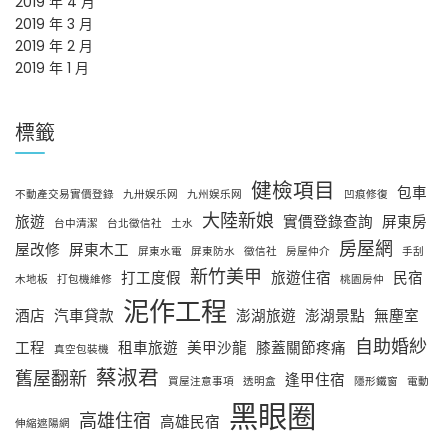
2019 年 4 月
2019 年 3 月
2019 年 2 月
2019 年 1 月
標籤
健檢項目
包車
不動產交易實價登錄
九卅娱乐网
九州娱乐网
凹痕修復
大陸新娘
旅遊
實價登錄查詢
屏東房
台中清潔
台北徵信社
土水
房屋網
屋改修
屏東木工
屏東水電
屏東防水
徵信社
房屋仲介
手刮
新竹美甲
打工度假
旅遊住宿
民宿
木地板
打包機維修
桃園房仲
泥作工程
酒店
汽車貸款
澎湖旅遊
澎湖景點
無塵室
自助婚紗
工程
租車旅遊
美甲沙龍
膝蓋關節疼痛
真空包裝機
蔡淑君
舊屋翻新
逢甲住宿
買屋注意事項
透明盒
隱形鐵窗
電動
黑眼圈
高雄住宿
高雄民宿
伸縮遮陽網