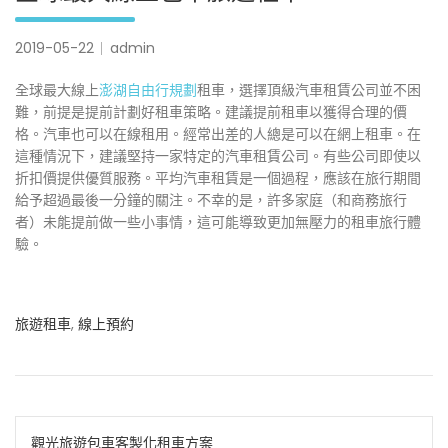
2019-05-22
admin
全球最大線上
澎湖自由行規劃
租車，選擇頂級汽車租賃公司並不困
難，前提是提前計劃好租車策略。建議提前租車以獲得合理的價
格。汽車也可以在線租用。經常出差的人總是可以在網上租車。在
這種情況下，建議堅持一家特定的汽車租賃公司。有些公司即使以
折扣價提供優質服務。平均汽車租賃是一個過程，應該在旅行期間
給予超過最後一分鐘的關注。不幸的是，許多家庭（和商務旅行
者）未能提前做一些小事情，這可能導致更加無壓力的租車旅行體
驗。
旅遊租車
,
線上預約
文
觀光旅遊包車客製化租車方案