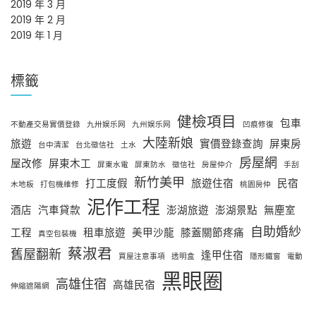
2019 年 3 月
2019 年 2 月
2019 年 1 月
標籤
健檢項目
包車
不動產交易實價登錄
九卅娱乐网
九州娱乐网
凹痕修復
大陸新娘
旅遊
實價登錄查詢
屏東房
台中清潔
台北徵信社
土水
房屋網
屋改修
屏東木工
屏東水電
屏東防水
徵信社
房屋仲介
手刮
新竹美甲
打工度假
旅遊住宿
民宿
木地板
打包機維修
桃園房仲
泥作工程
酒店
汽車貸款
澎湖旅遊
澎湖景點
無塵室
自助婚紗
工程
租車旅遊
美甲沙龍
膝蓋關節疼痛
真空包裝機
蔡淑君
舊屋翻新
逢甲住宿
買屋注意事項
透明盒
隱形鐵窗
電動
黑眼圈
高雄住宿
高雄民宿
伸縮遮陽網