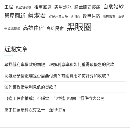
自助婚紗
工程
租車旅遊
美甲沙龍
膝蓋關節疼痛
真空包裝機
蔡淑君
舊屋翻新
逢甲住宿
買屋注意事項
透明盒
隱形鐵窗
電動
黑眼圈
高雄住宿
高雄民宿
伸縮遮陽網
近期文章
尋找低利率借款的關鍵：理解利息率和如何獲得最優惠的貸款
高雄廢棄物處理是否需要付費？有關費用如何計算和收取？
如何獲得借款利息低的貸款？
【逢甲住宿推薦】不踩雷！台中逢甲8間平價住宿大公開
墾丁住宿最棒沒有之一！逢甲住宿