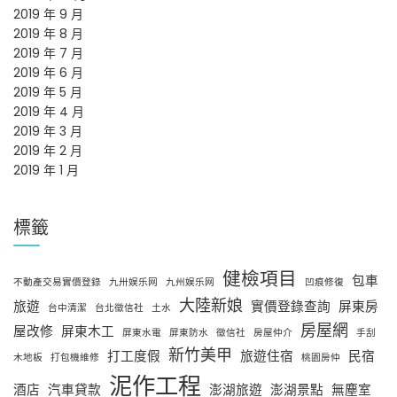
2019 年 9 月
2019 年 8 月
2019 年 7 月
2019 年 6 月
2019 年 5 月
2019 年 4 月
2019 年 3 月
2019 年 2 月
2019 年 1 月
標籤
健檢項目
包車
不動產交易實價登錄
九卅娱乐网
九州娱乐网
凹痕修復
大陸新娘
旅遊
實價登錄查詢
屏東房
台中清潔
台北徵信社
土水
房屋網
屋改修
屏東木工
屏東水電
屏東防水
徵信社
房屋仲介
手刮
新竹美甲
打工度假
旅遊住宿
民宿
木地板
打包機維修
桃園房仲
泥作工程
酒店
汽車貸款
澎湖旅遊
澎湖景點
無塵室