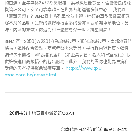
的首選，全年無休24/7為您服務。業界經驗最豐富、信譽優良的飛
機管理公司。安全可靠卓越。在世界各地運營多個中心。 我們以
「豪華尊榮」的BENZ賓士系列車款為主體，這類的車型最能彰顯乘
客不凡的品味，讓您的選擇獲得更多的讚賞。豪華轎車是地位、品
味、内涵的象徵，歡迎到租車體驗尊榮一世，摘星圓夢！
BENZ 賓士S350(W220)商務旅遊包車、觀光旅遊包車，南部地區價
格表，彈性配合景點、商務考察需求等等，視行程內容程度、彈性
調整包車價格。VIP為各式客戶（如企業高管、名人和皇室成員）提
供許多進口高級轎車的包出服務。此外，我們的團隊也能為生病和
受傷的患者提供緊急醫療專車。
https://www.tp.u-
mao.com.tw/news.html
文
20個持分土地買賣申辦問題Q&A!!
章
台南代書事務所超低利率只要3~4%