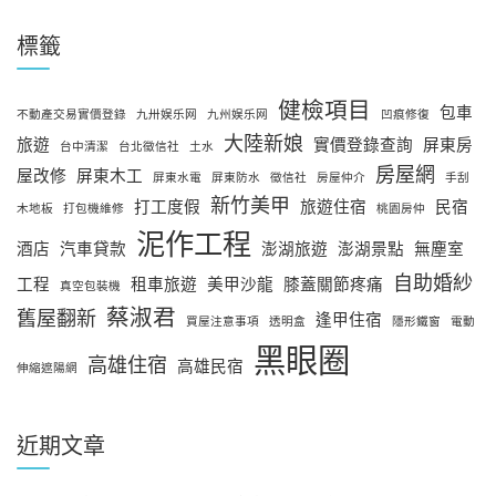
標籤
健檢項目
包車
不動產交易實價登錄
九卅娱乐网
九州娱乐网
凹痕修復
大陸新娘
旅遊
實價登錄查詢
屏東房
台中清潔
台北徵信社
土水
房屋網
屋改修
屏東木工
屏東水電
屏東防水
徵信社
房屋仲介
手刮
新竹美甲
打工度假
旅遊住宿
民宿
木地板
打包機維修
桃園房仲
泥作工程
酒店
汽車貸款
澎湖旅遊
澎湖景點
無塵室
自助婚紗
工程
租車旅遊
美甲沙龍
膝蓋關節疼痛
真空包裝機
蔡淑君
舊屋翻新
逢甲住宿
買屋注意事項
透明盒
隱形鐵窗
電動
黑眼圈
高雄住宿
高雄民宿
伸縮遮陽網
近期文章