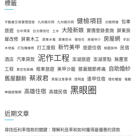
標籤
健檢項目
包車
不動產交易實價登錄
九卅娱乐网
九州娱乐网
凹痕修復
大陸新娘
旅遊
實價登錄查詢
屏東房
台中清潔
台北徵信社
土水
房屋網
屋改修
屏東木工
屏東水電
屏東防水
徵信社
房屋仲介
手刮
新竹美甲
打工度假
旅遊住宿
民宿
木地板
打包機維修
桃園房仲
泥作工程
酒店
汽車貸款
澎湖旅遊
澎湖景點
無塵室
自助婚紗
工程
租車旅遊
美甲沙龍
膝蓋關節疼痛
真空包裝機
蔡淑君
舊屋翻新
逢甲住宿
買屋注意事項
透明盒
隱形鐵窗
電動
黑眼圈
高雄住宿
高雄民宿
伸縮遮陽網
近期文章
尋找低利率借款的關鍵：理解利息率和如何獲得最優惠的貸款