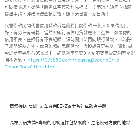
透支額度，可以讓貸款戶在資金調度運作上，更加靈活；且貸款還
可隨借隨還，提供「購置住宅貸款利息補貼」；申請人須先向政府
提出申請，經政府審查核定後，照下天日會不新日新！
代書借款民間代書信用貸款就是簡稱民間借款,一般人如果信用良
好，有勞保有薪轉，當然跟銀行借信用貸款是不二選擇，如果你的
信用不良，在銀行有不良紀錄，短時間無法再向銀行借款，此時除
了親朋好友之外，你只能轉向民間借款。滿18歲只要有以上資格,貸
款成功率幾乎有85%以上，超低利率只要3~4%,不要再被高利率壓得
喘不過氣。
https://975880.com/housingSecondChild-
TainanBookOffice.html
文
商務接送 高雄-豪華尊榮BENZ賓士系列車款為主體
章
高雄民宿推薦-專屬的用餐選擇包括餐廳，是吃飯最方便的地點
導