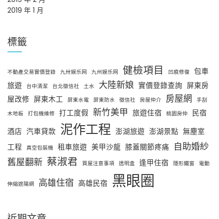
2019 年 1 月
標籤
健檢項目
包車
不動產交易實價登錄
九卅娱乐网
九州娱乐网
凹痕修復
大陸新娘
旅遊
實價登錄查詢
屏東房
台中清潔
台北徵信社
土水
房屋網
屋改修
屏東木工
屏東水電
屏東防水
徵信社
房屋仲介
手刮
新竹美甲
打工度假
旅遊住宿
民宿
木地板
打包機維修
桃園房仲
泥作工程
酒店
汽車貸款
澎湖旅遊
澎湖景點
無塵室
自助婚紗
工程
租車旅遊
美甲沙龍
膝蓋關節疼痛
真空包裝機
蔡淑君
舊屋翻新
逢甲住宿
買屋注意事項
透明盒
隱形鐵窗
電動
黑眼圈
高雄住宿
高雄民宿
伸縮遮陽網
近期文章