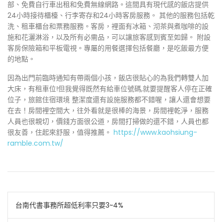
部、免費自行車出租和免費無線網路。這間具有現代感的飯店提供
24小時接待櫃檯、行李寄存和24小時客房服務。 其他的服務包括乾
洗、租車櫃台和票務服務。客房，裡面有冰箱、沏茶與煮咖啡的設
施和花灑淋浴，以及所有必需品，可以讓旅客感到賓至如歸。 附設
客房保險箱和平板電視。專屬的用餐選擇包括餐廳，是吃飯最方便
的地點。
因為出門前臨時通知有帶兩個小孩，飯店很貼心的為我們轉雙人加
大床，有租車位!但我覺得既然有給車位號碼,就要提醒客人停在正確
位子，旅館住宿環境 整潔度還有設施服務都不錯喔，讓人還會想要
在去！房間裡空間大，往外看就是很棒的海景，房間裡乾淨，服務
人員也很親切，價錢方面很公道，房間打掃做的還不錯，人員也都
很友善，住起來舒服，值得推薦。
https://www.kaohsiung-
ramble.com.tw/
文
台南代書事務所超低利率只要3~4%