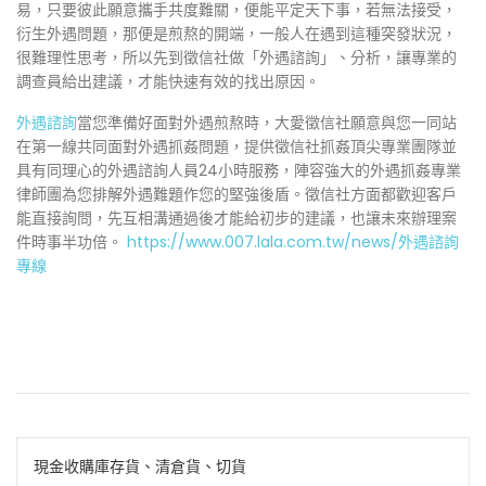
易，只要彼此願意攜手共度難關，便能平定天下事，若無法接受，
衍生外遇問題，那便是煎熬的開端，一般人在遇到這種突發狀況，
很難理性思考，所以先到徵信社做「外遇諮詢」、分析，讓專業的
調查員給出建議，才能快速有效的找出原因。
外遇諮詢
當您準備好面對外遇煎熬時，大愛徵信社願意與您一同站
在第一線共同面對外遇抓姦問題，提供徵信社抓姦頂尖專業團隊並
具有同理心的外遇諮詢人員24小時服務，陣容強大的外遇抓姦專業
律師團為您排解外遇難題作您的堅強後盾。徵信社方面都歡迎客戶
能直接詢問，先互相溝通過後才能給初步的建議，也讓未來辦理案
件時事半功倍。
https://www.007.lala.com.tw/news/外遇諮詢
專線
文
現金收購庫存貨、清倉貨、切貨