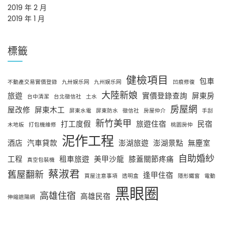
2019 年 2 月
2019 年 1 月
標籤
健檢項目
包車
不動產交易實價登錄
九卅娱乐网
九州娱乐网
凹痕修復
大陸新娘
旅遊
實價登錄查詢
屏東房
台中清潔
台北徵信社
土水
房屋網
屋改修
屏東木工
屏東水電
屏東防水
徵信社
房屋仲介
手刮
新竹美甲
打工度假
旅遊住宿
民宿
木地板
打包機維修
桃園房仲
泥作工程
酒店
汽車貸款
澎湖旅遊
澎湖景點
無塵室
自助婚紗
工程
租車旅遊
美甲沙龍
膝蓋關節疼痛
真空包裝機
蔡淑君
舊屋翻新
逢甲住宿
買屋注意事項
透明盒
隱形鐵窗
電動
黑眼圈
高雄住宿
高雄民宿
伸縮遮陽網