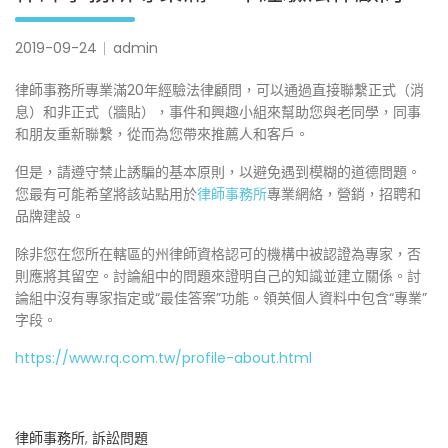
2019-09-24
admin
律師事務所專業滿20年經驗法律顧問，可以通過直接聯繫正式（消
息）和非正式（牆貼），事件和興趣小組來幫助您與老同學，同事
和朋友重新聯繫，從而為您帶來推薦人和客戶。
但是，請遵守禁止誘騙的基本原則，以避免遇到模糊的道德問題。
您最有可能希望將該站點用於
律師事務所
專業網絡，營銷，招聘和
品牌建設。
除非您在您所在轄區的州律師資格認可的機構中被認證為專家，否
則應將其留空。討論組中的問題來證明自己的知識並建立關係。討
論組中沒有專家指定或“最佳答案”功能。領英個人資料中包含“專業”
字段。
https://www.rq.com.tw/profile-about.html
律師事務所
,
訴訟問題