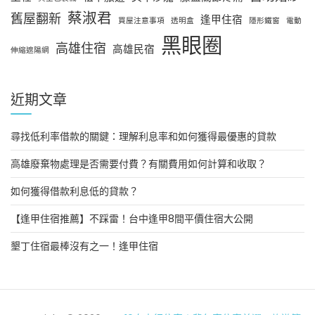
蔡淑君
舊屋翻新
逢甲住宿
買屋注意事項
透明盒
隱形鐵窗
電動
黑眼圈
高雄住宿
高雄民宿
伸縮遮陽網
近期文章
尋找低利率借款的關鍵：理解利息率和如何獲得最優惠的貸款
高雄廢棄物處理是否需要付費？有關費用如何計算和收取？
如何獲得借款利息低的貸款？
【逢甲住宿推薦】不踩雷！台中逢甲8間平價住宿大公開
墾丁住宿最棒沒有之一！逢甲住宿