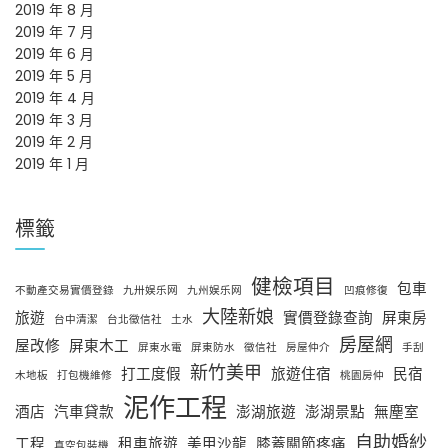
2019 年 8 月
2019 年 7 月
2019 年 6 月
2019 年 5 月
2019 年 4 月
2019 年 3 月
2019 年 2 月
2019 年 1 月
標籤
健檢項目
包車
不動產交易實價登錄
九卅娱乐网
九州娱乐网
凹痕修復
大陸新娘
旅遊
實價登錄查詢
屏東房
台中清潔
台北徵信社
土水
房屋網
屋改修
屏東木工
屏東水電
屏東防水
徵信社
房屋仲介
手刮
新竹美甲
打工度假
旅遊住宿
民宿
木地板
打包機維修
桃園房仲
泥作工程
酒店
汽車貸款
澎湖旅遊
澎湖景點
無塵室
自助婚紗
工程
租車旅遊
美甲沙龍
膝蓋關節疼痛
真空包裝機