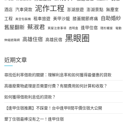
泥作工程
酒店
汽車貸款
澎湖旅遊
澎湖景點
無塵室
自助婚紗
工程
租車旅遊
美甲沙龍
膝蓋關節疼痛
真空包裝機
蔡淑君
舊屋翻新
逢甲住宿
買屋注意事項
透明盒
隱形鐵窗
電動
黑眼圈
高雄住宿
高雄民宿
伸縮遮陽網
近期文章
尋找低利率借款的關鍵：理解利息率和如何獲得最優惠的貸款
高雄廢棄物處理是否需要付費？有關費用如何計算和收取？
如何獲得借款利息低的貸款？
【逢甲住宿推薦】不踩雷！台中逢甲8間平價住宿大公開
墾丁住宿最棒沒有之一！逢甲住宿