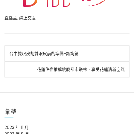
直播主
,
線上交友
文
台中雙眼皮割雙眼皮前的準備-諮詢篇
章
花蓮住宿推薦跳脫都市叢林，享受花蓮清新空氣
導
覽
彙整
2023 年 11 月