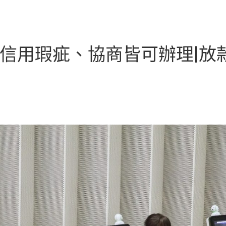
信用瑕疵、協商皆可辦理|放