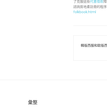
了克服這些
代書借款
障
諮詢房地產註冊的程
folkbook.html
文
韓版西服和歐版
章
導
覽
彙整