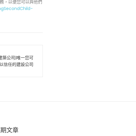
務，以便您可以與他們
ngSecondChild-
建築公司|唯一您可
以信任的建設公司
近期文章