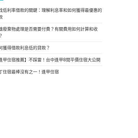
找低利率借款的關鍵：理解利息率和如何獲得最優惠的
款
雄廢棄物處理是否需要付費？有關費用如何計算和收
？
何獲得借款利息低的貸款？
逢甲住宿推薦】不踩雷！台中逢甲8間平價住宿大公開
丁住宿最棒沒有之一！逢甲住宿