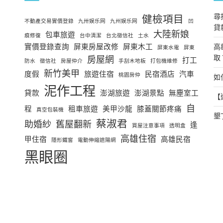
尋
健檢項目
不動產交易實價登錄
九卅娱乐网
九州娱乐网
凹
貸
大陸新娘
包車旅遊
痕修復
台中清潔
台北徵信社
土水
實價登錄查詢
屏東房屋改修
屏東木工
高
屏東水電
屏東
取
房屋網
打工
防水
徵信社
房屋仲介
手刮木地板
打包機維修
新竹美甲
度假
旅遊住宿
民宿酒店
汽車
桃園房仲
如
泥作工程
貸款
澎湖旅遊
澎湖景點
無塵室工
【
自
程
租車旅遊
美甲沙龍
膝蓋關節疼痛
真空包裝機
墾
蔡淑君
助婚紗
舊屋翻新
逢
買屋注意事項
透明盒
高雄住宿
甲住宿
高雄民宿
隱形鐵窗
電動伸縮遮陽網
黑眼圈