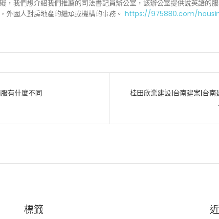
礙，我們想介紹我們推薦的司法書記員辦公室，該辦公室提供說英語的服
序，外國人對房地產的繼承或機構的事務。
https://975880.com/housi
西服有什麼不同
桂田欣業建設|台南建案|台南
標籤