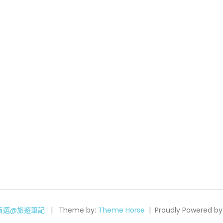
宿首選@旅遊筆記
Theme by:
Theme Horse
Proudly Powered by