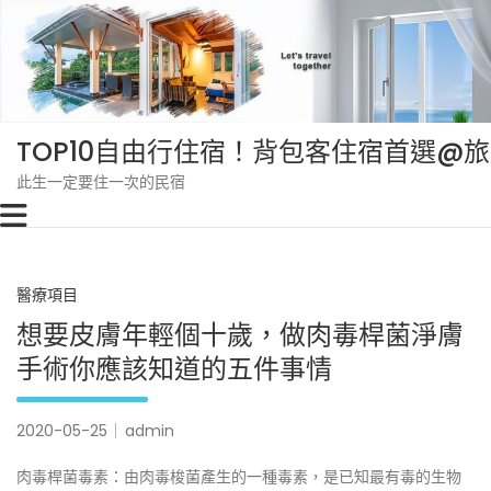
Skip
to
content
TOP10自由行住宿！背包客住宿首選@
此生一定要住一次的民宿
醫療項目
想要皮膚年輕個十歲，做肉毒桿菌淨膚
手術你應該知道的五件事情
2020-05-25
admin
肉毒桿菌毒素：由肉毒梭菌產生的一種毒素，是已知最有毒的生物