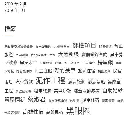
2019 年 2 月
2019 年 1 月
標籤
健檢項目
包車
不動產交易實價登錄
九卅娱乐网
九州娱乐网
凹痕修復
大陸新娘
旅遊
實價登錄查詢
屏東房
台中清潔
台北徵信社
土水
房屋網
屋改修
屏東木工
屏東水電
屏東防水
徵信社
房屋仲介
手刮
新竹美甲
打工度假
旅遊住宿
民宿
木地板
打包機維修
桃園房仲
泥作工程
酒店
汽車貸款
澎湖旅遊
澎湖景點
無塵室
自助婚紗
工程
租車旅遊
美甲沙龍
膝蓋關節疼痛
真空包裝機
蔡淑君
舊屋翻新
逢甲住宿
買屋注意事項
透明盒
隱形鐵窗
電動
黑眼圈
高雄住宿
高雄民宿
伸縮遮陽網