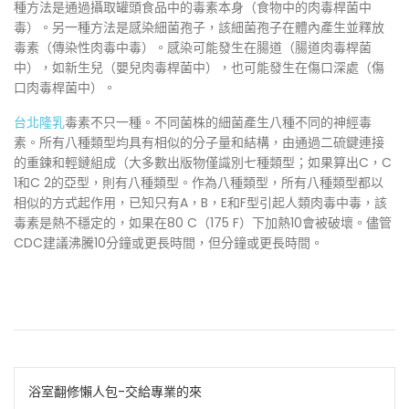
種方法是通過攝取罐頭食品中的毒素本身（食物中的肉毒桿菌中
毒）。另一種方法是感染細菌孢子，該細菌孢子在體內產生並釋放
毒素（傳染性肉毒中毒）。感染可能發生在腸道（腸道肉毒桿菌
中），如新生兒（嬰兒肉毒桿菌中），也可能發生在傷口深處（傷
口肉毒桿菌中）。
台北隆乳
毒素不只一種。不同菌株的細菌產生八種不同的神經毒
素。所有八種類型均具有相似的分子量和結構，由通過二硫鍵連接
的重鍊和輕鏈組成（大多數出版物僅識別七種類型；如果算出C，C
1和C 2的亞型，則有八種類型。作為八種類型，所有八種類型都以
相似的方式起作用，已知只有A，B，E和F型引起人類肉毒中毒，該
毒素是熱不穩定的，如果在80 C（175 F）下加熱10會被破壞。儘管
CDC建議沸騰10分鐘或更長時間，但分鐘或更長時間。
文
浴室翻修懶人包-交給專業的來