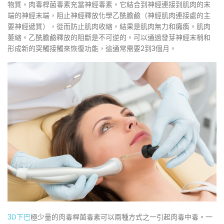
物質。肉毒桿菌毒素充當神經毒素。它結合到神經連接到肌肉的末
端的神經末端，阻止神經釋放化學乙酰膽鹼（神經肌肉連接處的主
要神經遞質），從而防止肌肉收縮。結果是肌肉無力和癱瘓。肌肉
萎縮。乙酰膽鹼釋放的阻斷是不可逆的。可以通過發芽神經末梢和
形成新的突觸接觸來恢復功能，這通常需要2到3個月。
3D下巴
極少量的肉毒桿菌毒素可以兩種方式之一引起肉毒中毒。一