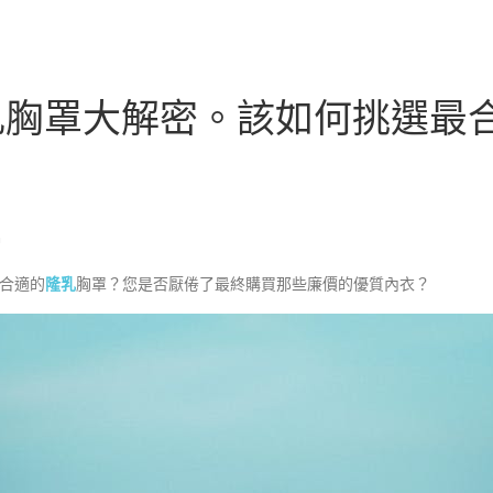
隆乳胸罩大解密。該如何挑選最
n
合適的
隆乳
胸罩？您是否厭倦了最終購買那些廉價的優質內衣？