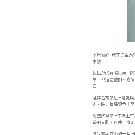
不用擔心-我在這里為
事情：
找出您的實際尺碼 -
罩，但這是他們不應該
買！
選擇基本顏色 -隆乳
衣。除非每種顏色中至
檢查胸罩墊 -市場上
墊的文胸，以使上身更
總是嘗試其中的一些 