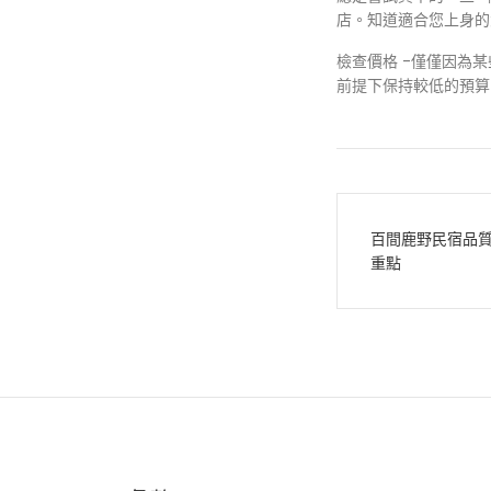
店。知道適合您上身的
檢查價格 -僅僅因為
前提下保持較低的預算
文
百間鹿野民宿品
章
重點
導
覽