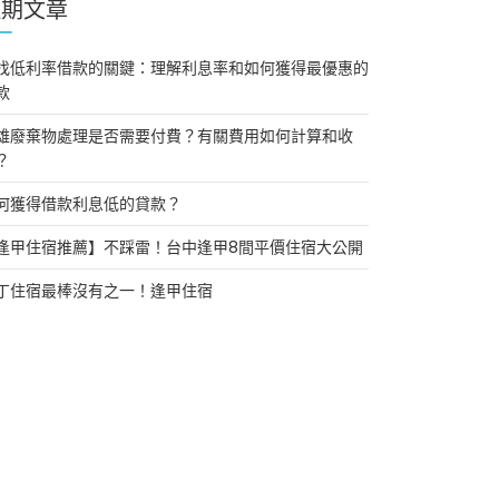
近期文章
找低利率借款的關鍵：理解利息率和如何獲得最優惠的
款
雄廢棄物處理是否需要付費？有關費用如何計算和收
？
何獲得借款利息低的貸款？
逢甲住宿推薦】不踩雷！台中逢甲8間平價住宿大公開
丁住宿最棒沒有之一！逢甲住宿