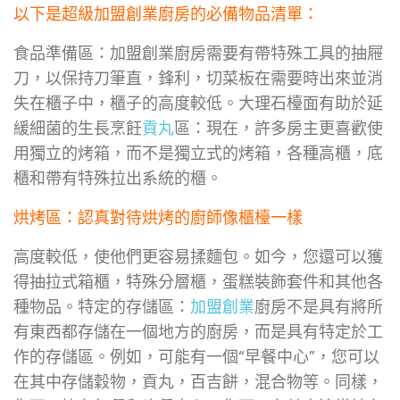
以下是超級加盟創業廚房的必備物品清單：
食品準備區：加盟創業廚房需要有帶特殊工具的抽屜
刀，以保持刀筆直，鋒利，切菜板在需要時出來並消
失在櫃子中，櫃子的高度較低。大理石檯面有助於延
緩細菌的生長烹飪
貢丸
區：現在，許多房主更喜歡使
用獨立的烤箱，而不是獨立式的烤箱，各種高櫃，底
櫃和帶有特殊拉出系統的櫃。
烘烤區：認真對待烘烤的廚師像櫃檯一樣
高度較低，使他們更容易揉麵包。如今，您還可以獲
得抽拉式箱櫃，特殊分層櫃，蛋糕裝飾套件和其他各
種物品。特定的存儲區：
加盟創業
廚房不是具有將所
有東西都存儲在一個地方的廚房，而是具有特定於工
作的存儲區。例如，可能有一個“早餐中心”，您可以
在其中存儲穀物，貢丸，百吉餅，混合物等。同樣，