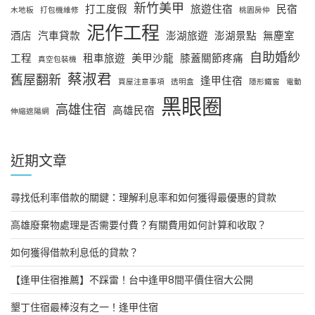
新竹美甲
打工度假
旅遊住宿
民宿
木地板
打包機維修
桃園房仲
泥作工程
酒店
汽車貸款
澎湖旅遊
澎湖景點
無塵室
自助婚紗
工程
租車旅遊
美甲沙龍
膝蓋關節疼痛
真空包裝機
蔡淑君
舊屋翻新
逢甲住宿
買屋注意事項
透明盒
隱形鐵窗
電動
黑眼圈
高雄住宿
高雄民宿
伸縮遮陽網
近期文章
尋找低利率借款的關鍵：理解利息率和如何獲得最優惠的貸款
高雄廢棄物處理是否需要付費？有關費用如何計算和收取？
如何獲得借款利息低的貸款？
【逢甲住宿推薦】不踩雷！台中逢甲8間平價住宿大公開
墾丁住宿最棒沒有之一！逢甲住宿