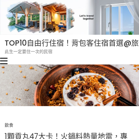
Skip
to
content
TOP10自由行住宿！背包客住宿首選@
此生一定要住一次的民宿
飲食
1顆貢丸47大卡！火鍋料熱量地雷，專