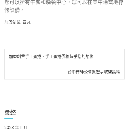
您可以擁有午餐和晚餐中心，您可以在其中適當地存
儲設備。
加盟創業
,
貢丸
文
加盟創業手工蛋捲，手工蛋捲價格超乎您的想像
章
台中律師公會幫您爭取監護權
導
覽
彙整
2023 年 11 月