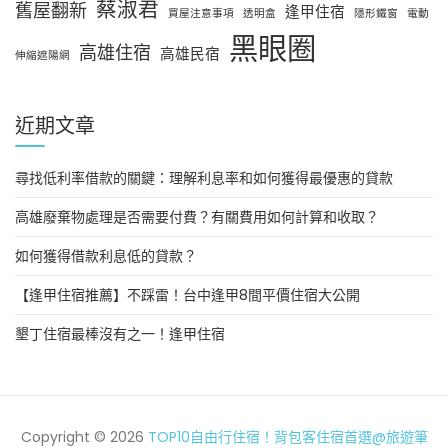
蔡淑君
舊屋翻新
逢甲住宿
買屋注意事項
透明盒
隱形鐵窗
電動
黑眼圈
高雄住宿
高雄民宿
伸縮遮陽網
近期文章
尋找低利率借款的關鍵：理解利息率和如何獲得最優惠的貸款
高雄廢棄物處理是否需要付費？有關費用如何計算和收取？
如何獲得借款利息低的貸款？
【逢甲住宿推薦】不踩雷！台中逢甲8間平價住宿大公開
墾丁住宿最棒沒有之一！逢甲住宿
Copyright © 2026
TOP10自由行住宿！背包客住宿首選@旅遊筆