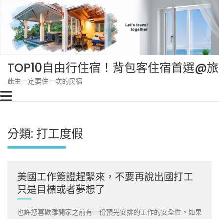
Skip
to
content
TOP10自由行住宿！背包客住宿首選@
此生一定要住一次的民宿
分類:
打工度假
美國工作簽證趕緊來，不要再說出國打工
只是目標或者夢想了
也許您喜歡離開家之前有一份預先安排的工作的安全性。如果