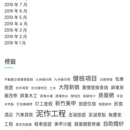
2019 年 7 月
2019 年 6 月
2019 年 5 月
2019 年 4 月
2019 年 3 月
2019 年 2 月
2019 年 1 月
標籤
健檢項目
包車
不動產交易實價登錄
九卅娱乐网
九州娱乐网
凹痕修復
大陸新娘
旅遊
實價登錄查詢
屏東房
台中清潔
台北徵信社
土水
房屋網
屋改修
屏東木工
屏東水電
屏東防水
徵信社
房屋仲介
手刮
新竹美甲
打工度假
旅遊住宿
民宿
木地板
打包機維修
桃園房仲
泥作工程
酒店
汽車貸款
澎湖旅遊
澎湖景點
無塵室
自助婚紗
工程
租車旅遊
美甲沙龍
膝蓋關節疼痛
真空包裝機