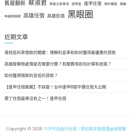
蔡淑君
舊屋翻新
逢甲住宿
買屋注意事項
透明盒
隱形鐵窗
電動
黑眼圈
高雄住宿
高雄民宿
伸縮遮陽網
近期文章
尋找低利率借款的關鍵：理解利息率和如何獲得最優惠的貸款
高雄廢棄物處理是否需要付費？有關費用如何計算和收取？
如何獲得借款利息低的貸款？
【逢甲住宿推薦】不踩雷！台中逢甲8間平價住宿大公開
墾丁住宿最棒沒有之一！逢甲住宿
Copyright © 2026
TOP10自由行住宿！背包客住宿首選@旅遊筆