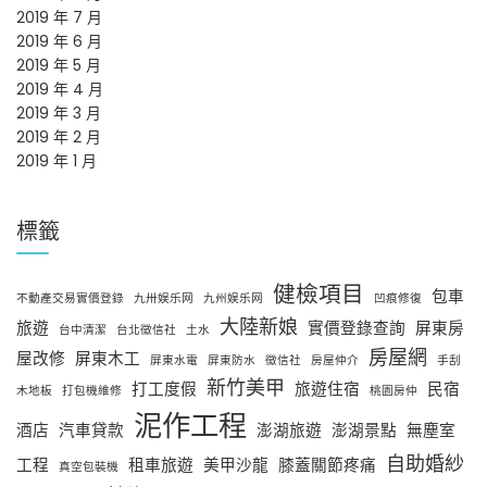
2019 年 7 月
2019 年 6 月
2019 年 5 月
2019 年 4 月
2019 年 3 月
2019 年 2 月
2019 年 1 月
標籤
健檢項目
包車
不動產交易實價登錄
九卅娱乐网
九州娱乐网
凹痕修復
大陸新娘
旅遊
實價登錄查詢
屏東房
台中清潔
台北徵信社
土水
房屋網
屋改修
屏東木工
屏東水電
屏東防水
徵信社
房屋仲介
手刮
新竹美甲
打工度假
旅遊住宿
民宿
木地板
打包機維修
桃園房仲
泥作工程
酒店
汽車貸款
澎湖旅遊
澎湖景點
無塵室
自助婚紗
工程
租車旅遊
美甲沙龍
膝蓋關節疼痛
真空包裝機