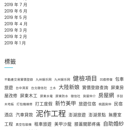
2019 年 7 月
2019 年 6 月
2019 年 5 月
2019 年 4 月
2019 年 3 月
2019 年 2 月
2019 年 1 月
標籤
健檢項目
包車
不動產交易實價登錄
九卅娱乐网
九州娱乐网
凹痕修復
大陸新娘
旅遊
實價登錄查詢
屏東房
台中清潔
台北徵信社
土水
房屋網
屋改修
屏東木工
屏東水電
屏東防水
徵信社
房屋仲介
手刮
新竹美甲
打工度假
旅遊住宿
民宿
木地板
打包機維修
桃園房仲
泥作工程
酒店
汽車貸款
澎湖旅遊
澎湖景點
無塵室
自助婚紗
工程
租車旅遊
美甲沙龍
膝蓋關節疼痛
真空包裝機