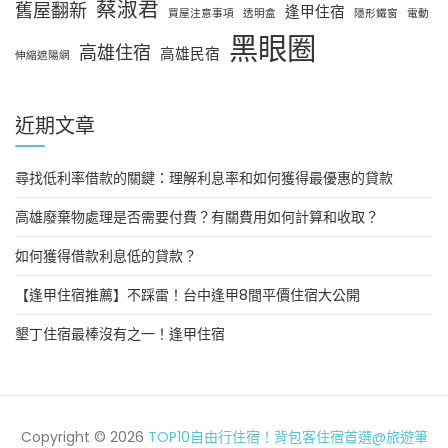
蔡淑君
舊屋翻新
逢甲住宿
買屋注意事項
透明盒
隱形鐵窗
電動
黑眼圈
高雄住宿
高雄民宿
伸縮遮陽網
近期文章
尋找低利率借款的關鍵：理解利息率和如何獲得最優惠的貸款
高雄廢棄物處理是否需要付費？有關費用如何計算和收取？
如何獲得借款利息低的貸款？
【逢甲住宿推薦】不踩雷！台中逢甲8間平價住宿大公開
墾丁住宿最棒沒有之一！逢甲住宿
Copyright © 2026
TOP10自由行住宿！背包客住宿首選@旅遊筆