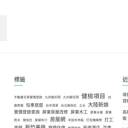
標籤
尋
健檢項目
不動產交易實價登錄
九卅娱乐网
九州娱乐网
凹
貸
大陸新娘
包車旅遊
痕修復
台中清潔
台北徵信社
土水
實價登錄查詢
屏東房屋改修
屏東木工
高
屏東水電
屏東
取
房屋網
打工
防水
徵信社
房屋仲介
手刮木地板
打包機維修
新竹美甲
度假
旅遊住宿
民宿酒店
汽車