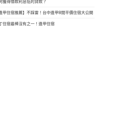
何獲得借款利息低的貸款？
逢甲住宿推薦】不踩雷！台中逢甲8間平價住宿大公開
丁住宿最棒沒有之一！逢甲住宿