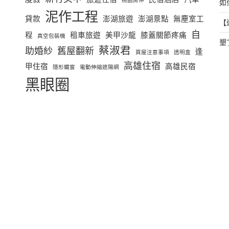
桃園房仲
如
泥作工程
貸款
澎湖旅遊
澎湖景點
無塵室工
【
自
程
租車旅遊
美甲沙龍
膝蓋關節疼痛
真空包裝機
墾
蔡淑君
助婚紗
舊屋翻新
逢
買屋注意事項
透明盒
高雄住宿
甲住宿
高雄民宿
隱形鐵窗
電動伸縮遮陽網
黑眼圈