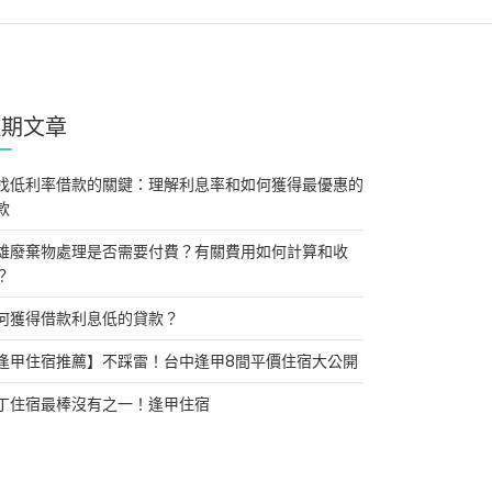
近期文章
找低利率借款的關鍵：理解利息率和如何獲得最優惠的
款
雄廢棄物處理是否需要付費？有關費用如何計算和收
？
何獲得借款利息低的貸款？
逢甲住宿推薦】不踩雷！台中逢甲8間平價住宿大公開
丁住宿最棒沒有之一！逢甲住宿