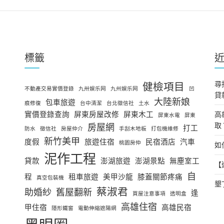
標籤
尋
健檢項目
不動產交易實價登錄
九卅娱乐网
九州娱乐网
凹
貸
大陸新娘
包車旅遊
痕修復
台中清潔
台北徵信社
土水
實價登錄查詢
屏東房屋改修
屏東木工
高
屏東水電
屏東
取
房屋網
打工
防水
徵信社
房屋仲介
手刮木地板
打包機維修
新竹美甲
度假
旅遊住宿
民宿酒店
汽車
桃園房仲
如
泥作工程
貸款
澎湖旅遊
澎湖景點
無塵室工
【
自
程
租車旅遊
美甲沙龍
膝蓋關節疼痛
真空包裝機
墾
蔡淑君
助婚紗
舊屋翻新
逢
買屋注意事項
透明盒
高雄住宿
甲住宿
高雄民宿
隱形鐵窗
電動伸縮遮陽網