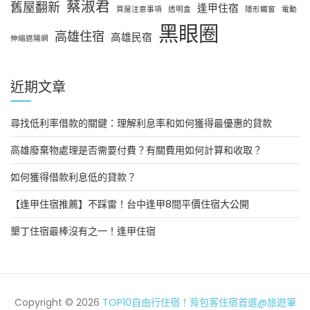
蔡淑君
舊屋翻新
逢甲住宿
買屋注意事項
透明盒
隱形鐵窗
電動
黑眼圈
高雄住宿
高雄民宿
伸縮遮陽網
近期文章
尋找低利率借款的關鍵：理解利息率和如何獲得最優惠的貸款
高雄廢棄物處理是否需要付費？有關費用如何計算和收取？
如何獲得借款利息低的貸款？
【逢甲住宿推薦】不踩雷！台中逢甲8間平價住宿大公開
墾丁住宿最棒沒有之一！逢甲住宿
Copyright © 2026
TOP10自由行住宿！背包客住宿首選@旅遊筆