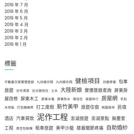
2019 年 7 月
2019 年 6 月
2019 年 5 月
2019 年 4 月
2019 年 3 月
2019 年 2 月
2019 年 1 月
標籤
健檢項目
包車
不動產交易實價登錄
九卅娱乐网
九州娱乐网
凹痕修復
大陸新娘
旅遊
實價登錄查詢
屏東房
台中清潔
台北徵信社
土水
房屋網
屋改修
屏東木工
屏東水電
屏東防水
徵信社
房屋仲介
手刮
新竹美甲
打工度假
旅遊住宿
民宿
木地板
打包機維修
桃園房仲
泥作工程
酒店
汽車貸款
澎湖旅遊
澎湖景點
無塵室
自助婚紗
工程
租車旅遊
美甲沙龍
膝蓋關節疼痛
真空包裝機