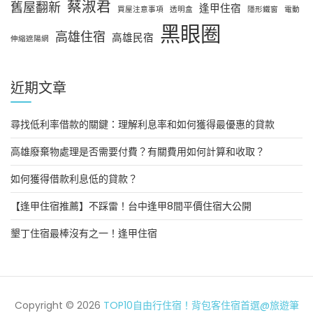
蔡淑君
舊屋翻新
逢甲住宿
買屋注意事項
透明盒
隱形鐵窗
電動
黑眼圈
高雄住宿
高雄民宿
伸縮遮陽網
近期文章
尋找低利率借款的關鍵：理解利息率和如何獲得最優惠的貸款
高雄廢棄物處理是否需要付費？有關費用如何計算和收取？
如何獲得借款利息低的貸款？
【逢甲住宿推薦】不踩雷！台中逢甲8間平價住宿大公開
墾丁住宿最棒沒有之一！逢甲住宿
Copyright © 2026
TOP10自由行住宿！背包客住宿首選@旅遊筆