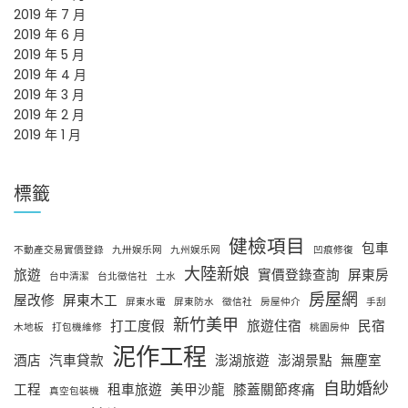
2019 年 7 月
2019 年 6 月
2019 年 5 月
2019 年 4 月
2019 年 3 月
2019 年 2 月
2019 年 1 月
標籤
健檢項目
包車
不動產交易實價登錄
九卅娱乐网
九州娱乐网
凹痕修復
大陸新娘
旅遊
實價登錄查詢
屏東房
台中清潔
台北徵信社
土水
房屋網
屋改修
屏東木工
屏東水電
屏東防水
徵信社
房屋仲介
手刮
新竹美甲
打工度假
旅遊住宿
民宿
木地板
打包機維修
桃園房仲
泥作工程
酒店
汽車貸款
澎湖旅遊
澎湖景點
無塵室
自助婚紗
工程
租車旅遊
美甲沙龍
膝蓋關節疼痛
真空包裝機