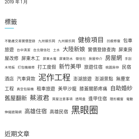
2019 年 1 月
標籤
健檢項目
包車
不動產交易實價登錄
九卅娱乐网
九州娱乐网
凹痕修復
大陸新娘
旅遊
實價登錄查詢
屏東房
台中清潔
台北徵信社
土水
房屋網
屋改修
屏東木工
屏東水電
屏東防水
徵信社
房屋仲介
手刮
新竹美甲
打工度假
旅遊住宿
民宿
木地板
打包機維修
桃園房仲
泥作工程
酒店
汽車貸款
澎湖旅遊
澎湖景點
無塵室
自助婚紗
工程
租車旅遊
美甲沙龍
膝蓋關節疼痛
真空包裝機
蔡淑君
舊屋翻新
逢甲住宿
買屋注意事項
透明盒
隱形鐵窗
電動
黑眼圈
高雄住宿
高雄民宿
伸縮遮陽網
近期文章