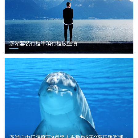
澎湖套裝行程單項行程破盤價
澎湖自由行怎麼玩?讓達人來教你3天2夜玩透澎湖