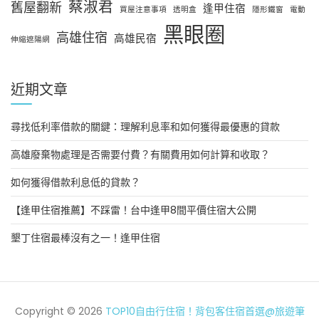
蔡淑君
舊屋翻新
逢甲住宿
買屋注意事項
透明盒
隱形鐵窗
電動
黑眼圈
高雄住宿
高雄民宿
伸縮遮陽網
近期文章
尋找低利率借款的關鍵：理解利息率和如何獲得最優惠的貸款
高雄廢棄物處理是否需要付費？有關費用如何計算和收取？
如何獲得借款利息低的貸款？
【逢甲住宿推薦】不踩雷！台中逢甲8間平價住宿大公開
墾丁住宿最棒沒有之一！逢甲住宿
Copyright © 2026
TOP10自由行住宿！背包客住宿首選@旅遊筆