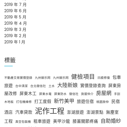
2019 年 7 月
2019 年 6 月
2019 年 5 月
2019 年 4 月
2019 年 3 月
2019 年 2 月
2019 年 1 月
標籤
健檢項目
包車
不動產交易實價登錄
九卅娱乐网
九州娱乐网
凹痕修復
大陸新娘
旅遊
實價登錄查詢
屏東房
台中清潔
台北徵信社
土水
房屋網
屋改修
屏東木工
屏東水電
屏東防水
徵信社
房屋仲介
手刮
新竹美甲
打工度假
旅遊住宿
民宿
木地板
打包機維修
桃園房仲
泥作工程
酒店
汽車貸款
澎湖旅遊
澎湖景點
無塵室
自助婚紗
工程
租車旅遊
美甲沙龍
膝蓋關節疼痛
真空包裝機