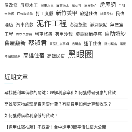
房屋網
屋改修
屏東木工
屏東水電
屏東防水
徵信社
房屋仲介
手刮
新竹美甲
打工度假
旅遊住宿
民宿
木地板
打包機維修
桃園房仲
泥作工程
酒店
汽車貸款
澎湖旅遊
澎湖景點
無塵室
自助婚紗
工程
租車旅遊
美甲沙龍
膝蓋關節疼痛
真空包裝機
蔡淑君
舊屋翻新
逢甲住宿
買屋注意事項
透明盒
隱形鐵窗
電動
黑眼圈
高雄住宿
高雄民宿
伸縮遮陽網
近期文章
尋找低利率借款的關鍵：理解利息率和如何獲得最優惠的貸款
高雄廢棄物處理是否需要付費？有關費用如何計算和收取？
如何獲得借款利息低的貸款？
【逢甲住宿推薦】不踩雷！台中逢甲8間平價住宿大公開