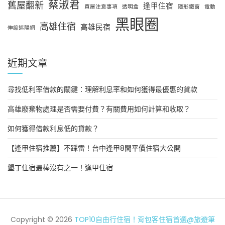
蔡淑君
舊屋翻新
逢甲住宿
買屋注意事項
透明盒
隱形鐵窗
電動
黑眼圈
高雄住宿
高雄民宿
伸縮遮陽網
近期文章
尋找低利率借款的關鍵：理解利息率和如何獲得最優惠的貸款
高雄廢棄物處理是否需要付費？有關費用如何計算和收取？
如何獲得借款利息低的貸款？
【逢甲住宿推薦】不踩雷！台中逢甲8間平價住宿大公開
墾丁住宿最棒沒有之一！逢甲住宿
Copyright © 2026
TOP10自由行住宿！背包客住宿首選@旅遊筆