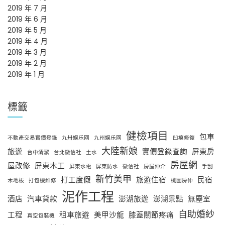
2019 年 7 月
2019 年 6 月
2019 年 5 月
2019 年 4 月
2019 年 3 月
2019 年 2 月
2019 年 1 月
標籤
健檢項目
包車
不動產交易實價登錄
九卅娱乐网
九州娱乐网
凹痕修復
大陸新娘
旅遊
實價登錄查詢
屏東房
台中清潔
台北徵信社
土水
房屋網
屋改修
屏東木工
屏東水電
屏東防水
徵信社
房屋仲介
手刮
新竹美甲
打工度假
旅遊住宿
民宿
木地板
打包機維修
桃園房仲
泥作工程
酒店
汽車貸款
澎湖旅遊
澎湖景點
無塵室
自助婚紗
工程
租車旅遊
美甲沙龍
膝蓋關節疼痛
真空包裝機