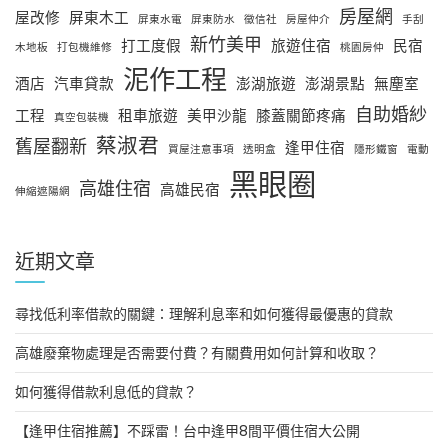
房屋網
屋改修
屏東木工
屏東水電
屏東防水
徵信社
房屋仲介
手刮
新竹美甲
打工度假
旅遊住宿
民宿
木地板
打包機維修
桃園房仲
泥作工程
酒店
汽車貸款
澎湖旅遊
澎湖景點
無塵室
自助婚紗
工程
租車旅遊
美甲沙龍
膝蓋關節疼痛
真空包裝機
蔡淑君
舊屋翻新
逢甲住宿
買屋注意事項
透明盒
隱形鐵窗
電動
黑眼圈
高雄住宿
高雄民宿
伸縮遮陽網
近期文章
尋找低利率借款的關鍵：理解利息率和如何獲得最優惠的貸款
高雄廢棄物處理是否需要付費？有關費用如何計算和收取？
如何獲得借款利息低的貸款？
【逢甲住宿推薦】不踩雷！台中逢甲8間平價住宿大公開