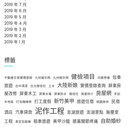
2019 年 7 月
2019 年 6 月
2019 年 5 月
2019 年 4 月
2019 年 3 月
2019 年 2 月
2019 年 1 月
標籤
健檢項目
包車
不動產交易實價登錄
九卅娱乐网
九州娱乐网
凹痕修復
大陸新娘
旅遊
實價登錄查詢
屏東房
台中清潔
台北徵信社
土水
房屋網
屋改修
屏東木工
屏東水電
屏東防水
徵信社
房屋仲介
手刮
新竹美甲
打工度假
旅遊住宿
民宿
木地板
打包機維修
桃園房仲
泥作工程
酒店
汽車貸款
澎湖旅遊
澎湖景點
無塵室
自助婚紗
工程
租車旅遊
美甲沙龍
膝蓋關節疼痛
真空包裝機