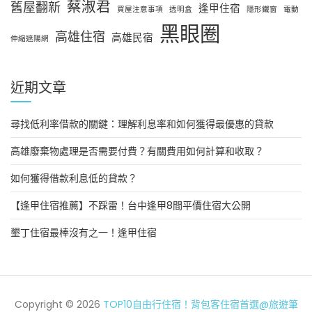
蔡淑君
舊屋翻新
逢甲住宿
買屋注意事項
透明盒
隱形鐵窗
電動
黑眼圈
高雄住宿
高雄民宿
伸縮遮陽網
近期文章
尋找低利率借款的關鍵：理解利息率和如何獲得最優惠的貸款
高雄廢棄物處理是否需要付費？有關費用如何計算和收取？
如何獲得借款利息低的貸款？
【逢甲住宿推薦】不踩雷！台中逢甲8間平價住宿大公開
墾丁住宿最棒沒有之一！逢甲住宿
Copyright © 2026
TOP10自由行住宿！背包客住宿首選@旅遊筆